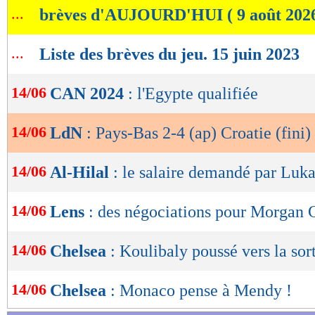
...
brèves d'AUJOURD'HUI ( 9 août 202
de
avec une frappe splendide (2-3, 98e). A la pass
lecture
réalisation de son équipe, le capitaine Modric 
...
Liste des brèves du jeu. 15 juin 2023
OK
penalty (2-4, 117e) alors que Pasalic avait tro
plus tôt.
14/06
CAN 2024
: l'Egypte qualifiée
Lu 16.578 fois
- Romain Rigaux -
14/06
LdN
: Pays-Bas 2-4 (ap) Croatie (fini)
14/06
Al-Hilal
: le salaire demandé par Luk
14/06
Lens
: des négociations pour Morgan 
14/06
Chelsea
: Koulibaly poussé vers la sor
14/06
Chelsea
: Monaco pense à Mendy !