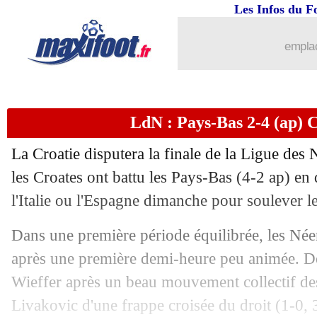
Les Infos du F
emplac
LdN : Pays-Bas 2-4 (ap) Cr
La Croatie disputera la finale de la Ligue des 
les Croates ont battu les Pays-Bas (4-2 ap) en 
l'Italie ou l'Espagne dimanche pour soulever l
Dans une première période équilibrée, les Néerl
après une première demi-heure peu animée. Dé
Wieffer après un beau mouvement collectif des
Livakovic d'une frappe croisée du droit (1-0, 3