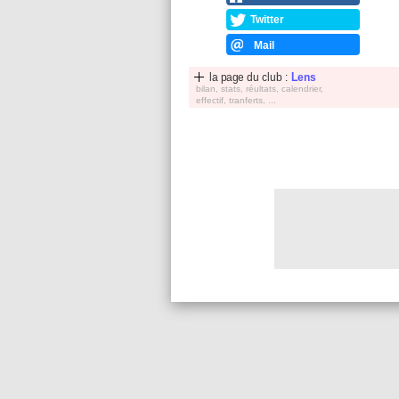
Twitter
Mail
la page du club :
Lens
bilan, stats, réultats, calendrier,
effectif, tranferts, ...