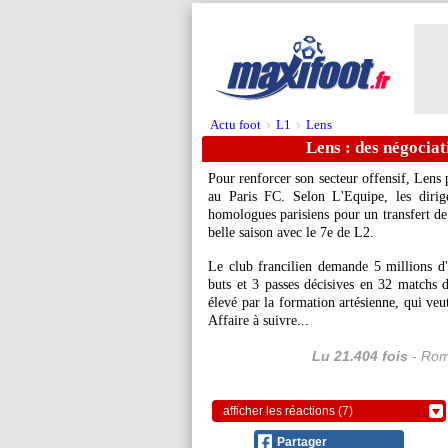
Actu foot
L1
Lens
>
>
Lens : des négocia
Pour renforcer son secteur offensif, Lens 
au Paris FC. Selon L'Equipe, les dirig
homologues parisiens pour un transfert de
belle saison avec le 7e de L2.
Le club francilien demande 5 millions d'
buts et 3 passes décisives en 32 matchs 
élevé par la formation artésienne, qui veu
Affaire à suivre...
Lu 21.404 fois
- Rom
afficher les réactions (7)
Partager