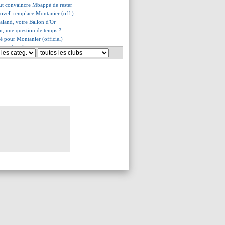
ut convaincre Mbappé de rester
ovell remplace Montanier (off.)
aland, votre Ballon d'Or
n, une question de temps ?
iné pour Montanier (officiel)
st confirmé
cussions avec Stéphan
sur Galtier
 signe un an (officiel)
rde la cote
 pitié avec Hazard
 jusqu'en 2027 (officiel)
as pour une deuxième finale ?
dez encore ménagé
huram, Konaté est impatient
rqué fracasse les dirigeants
 décalage culturel pour Riolo
le banc (officiel)
 Muani ne refuse aucun club
irmé pour Bellingham (officiel)
ters prêts à pardonner Mbappé
a pas changé" selon Konaté
qu'en 2025 (officiel)
udéa-Castéra "sereine"
p dur pour Berchiche
cune réconciliation en vue