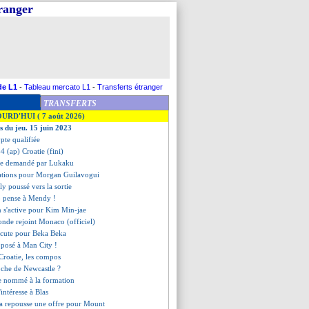
tranger
de L1
-
Tableau mercato L1
-
Transferts étranger
TRANSFERTS
OURD'HUI ( 7 août 2026)
s du jeu. 15 juin 2023
ypte qualifiée
4 (ap) Croatie (fini)
aire demandé par Lukaku
iations pour Morgan Guilavogui
ly poussé vers la sortie
 pense à Mendy !
n s'active pour Kim Min-jae
tonde rejoint Monaco (officiel)
iscute pour Beka Beka
roposé à Man City !
 Croatie, les compos
oche de Newcastle ?
ge nommé à la formation
'intéresse à Blas
ea repousse une offre pour Mount