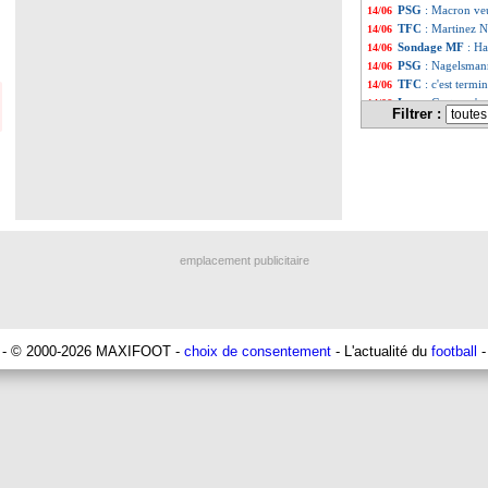
PSG
: Macron ve
14/06
TFC
: Martinez N
14/06
Sondage MF
: Ha
14/06
PSG
: Nagelsman
14/06
TFC
: c'est term
14/06
Lens
: Cortes, c'e
14/06
Filtrer :
Lorient
: des dis
14/06
PSG
: deux clubs 
14/06
Brighton
: Milner
14/06
Nantes
: Simon ga
14/06
Real
: Kroos sans
14/06
Nantes
: Mohamed
14/06
LdN
: les Pays-B
14/06
EdF
: T. Hernan
14/06
emplacement publicitaire
Liverpool
: K. T
14/06
PSG
: Mbappé, La
14/06
PSG
: Mbappé, un
14/06
Ajax
: Steijn sur 
14/06
Francfort
: Kolo
14/06
- © 2000-2026 MAXIFOOT -
choix de consentement
- L'actualité du
football
-
Real
: c'est conf
14/06
Real
: les suppor
14/06
EdF
: Mbappé "n'
14/06
Caen
: Furlan jus
14/06
PSG
: Mbappé, O
14/06
Bilbao
: gros cou
14/06
PSG
: Mbappé, au
14/06