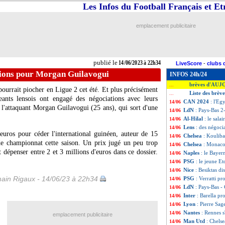
Les Infos du Football Français et E
emplacement publicitaire
publié le
14/06/2023 à 22h34
LiveScore
-
clubs 
tions pour Morgan Guilavogui
INFOS 24h/24
brèves d'AUJ
...
pourrait piocher en Ligue 2 cet été. Et plus précisément
Liste des brève
...
eants lensois ont engagé des négociations avec leurs
CAN 2024
: l'Eg
14/06
 l'attaquant Morgan Guilavogui (25 ans), qui sort d'une
LdN
: Pays-Bas 2-
14/06
Al-Hilal
: le sal
14/06
Lens
: des négoc
14/06
euros pour céder l'international guinéen, auteur de 15
Chelsea
: Kouliba
14/06
de championnat cette saison. Un prix jugé un peu trop
Chelsea
: Monaco
14/06
t dépenser entre 2 et 3 millions d'euros dans ce dossier.
Naples
: le Bayer
14/06
PSG
: le jeune E
14/06
Nice
: Besiktas d
14/06
ain Rigaux - 14/06/23 à 22h34
PSG
: Verratti p
14/06
LdN
: Pays-Bas -
14/06
Inter
: Barella pr
14/06
Lyon
: Pierre Sa
14/06
Nantes
: Rennes s
14/06
emplacement publicitaire
Man Utd
: Chels
14/06