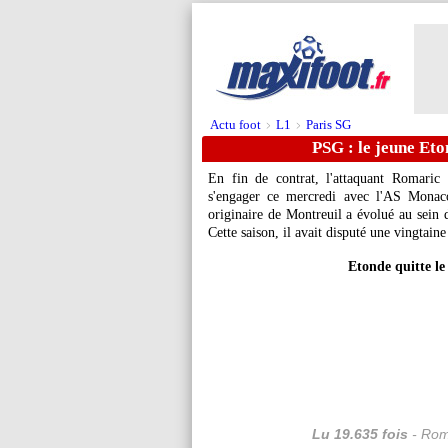
Actu foot
L1
Paris SG
>
>
PSG : le jeune Eto
En fin de contrat, l'attaquant Romaric
s'engager ce mercredi avec l'AS Monac
originaire de Montreuil a évolué au sein d
Cette saison, il avait disputé une vingtain
Etonde quitte l
Lu 19.635 fois
- Rom