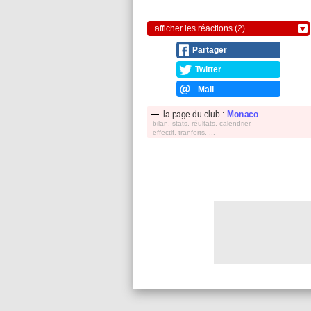
afficher les réactions (2)
Partager
Twitter
Mail
la page du club :
Monaco
bilan, stats, réultats, calendrier,
effectif, tranferts, ...