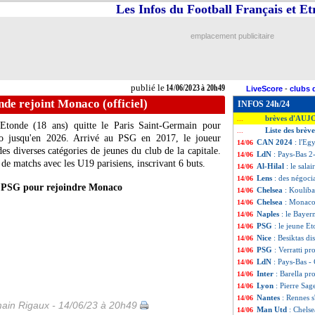
Les Infos du Football Français et E
emplacement publicitaire
publié le
14/06/2023 à 20h49
LiveScore
-
clubs 
nde rejoint Monaco (officiel)
INFOS 24h/24
brèves d'AUJ
...
 Etonde (18 ans) quitte le Paris Saint-Germain pour
Liste des brève
...
o jusqu'en 2026. Arrivé au PSG en 2017, le joueur
CAN 2024
: l'Eg
14/06
es diverses catégories de jeunes du club de la capitale.
LdN
: Pays-Bas 2-
14/06
e de matchs avec les U19 parisiens, inscrivant 6 buts.
Al-Hilal
: le sal
14/06
Lens
: des négoc
14/06
e PSG pour rejoindre Monaco
Chelsea
: Kouliba
14/06
Chelsea
: Monaco
14/06
Naples
: le Bayer
14/06
PSG
: le jeune E
14/06
Nice
: Besiktas d
14/06
PSG
: Verratti p
14/06
LdN
: Pays-Bas -
14/06
Inter
: Barella pr
14/06
Lyon
: Pierre Sa
14/06
Nantes
: Rennes s
14/06
ain Rigaux - 14/06/23 à 20h49
Man Utd
: Chels
14/06