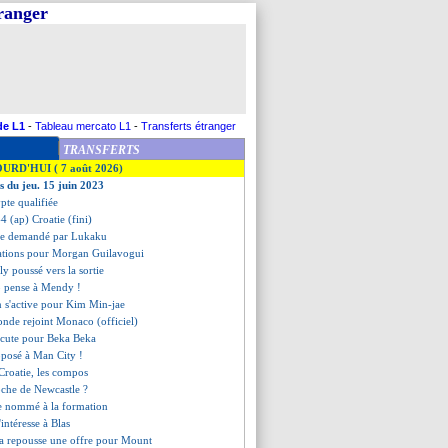
tranger
de L1
-
Tableau mercato L1
-
Transferts étranger
TRANSFERTS
OURD'HUI ( 7 août 2026)
s du jeu. 15 juin 2023
ypte qualifiée
4 (ap) Croatie (fini)
aire demandé par Lukaku
iations pour Morgan Guilavogui
ly poussé vers la sortie
 pense à Mendy !
n s'active pour Kim Min-jae
tonde rejoint Monaco (officiel)
iscute pour Beka Beka
roposé à Man City !
 Croatie, les compos
oche de Newcastle ?
ge nommé à la formation
'intéresse à Blas
ea repousse une offre pour Mount