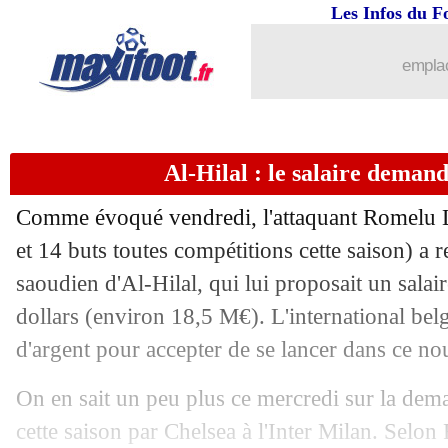
Les Infos du F
emplac
Al-Hilal : le salaire dema
Comme évoqué vendredi, l'attaquant Romelu
et 14 buts toutes compétitions cette saison) a 
saoudien d'Al-Hilal, qui lui proposait un salai
dollars (environ 18,5 M€). L'international bel
d'argent pour accepter de se lancer dans ce no
On en sait un peu plus ce mercredi sur la dema
cette saison par Chelsea à l'Inter Milan. Selon