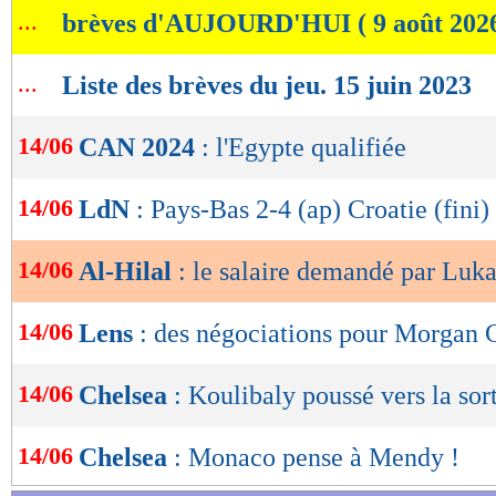
...
brèves d'AUJOURD'HUI ( 9 août 202
de
lecture
...
Liste des brèves du jeu. 15 juin 2023
OK
14/06
CAN 2024
: l'Egypte qualifiée
14/06
LdN
: Pays-Bas 2-4 (ap) Croatie (fini)
14/06
Al-Hilal
: le salaire demandé par Luk
14/06
Lens
: des négociations pour Morgan 
14/06
Chelsea
: Koulibaly poussé vers la sor
14/06
Chelsea
: Monaco pense à Mendy !