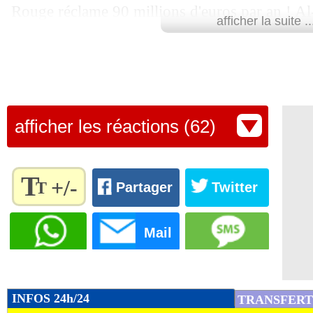
Rouge réclame 90 millions d'euros par an ! Al-
afficher la suite ..
et va chercher un autre buteur.
Lu 45.571 fois
- Romain Rigaux -
afficher les réactions (62)
T
+/-
T
Partager
Twitter
Règlez la
taille du
Mail
texte
pour
l'adapter
à vos
INFOS 24h/24
TRANSFERT
préférences