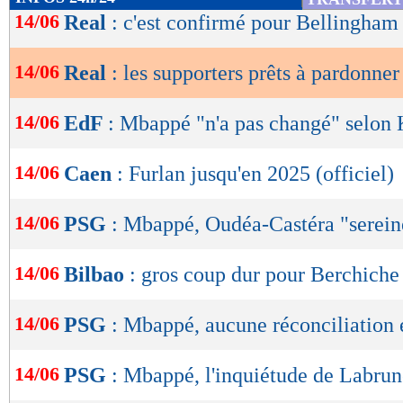
pense que s’il arrive, après quatre ou cinq mat
de
14/06
Real
: c'est confirmé pour Bellingham 
lecture
l’adorer", a terminé Polo.
14/06
Real
: les supporters prêts à pardonn
OK
Lu 22.635 fois
- Youcef Touaitia 
14/06
EdF
: Mbappé "n'a pas changé" selon
14/06
Caen
: Furlan jusqu'en 2025 (officiel)
14/06
PSG
: Mbappé, Oudéa-Castéra "serein
14/06
Bilbao
: gros coup dur pour Berchiche
14/06
PSG
: Mbappé, aucune réconciliation 
14/06
PSG
: Mbappé, l'inquiétude de Labrun