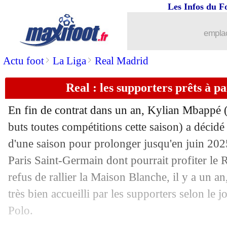
Les Infos du F
14/06
PSG
: Nagelsmann, une question de t
emplac
14/06
TFC
: c'est terminé pour Montanier (of
>
>
Actu foot
La Liga
Real Madrid
14/06
Lens
: Cortes, c'est confirmé
Real : les supporters prêts à
14/06
Lorient
: des discussions avec Stépha
En fin de contrat dans un an, Kylian
Mbappé
(
14/06
PSG
: deux clubs sur Galtier
buts toutes compétitions cette saison) a décidé 
d'une saison pour prolonger jusqu'en juin 20
14/06
Brighton
: Milner signe un an (officiel
Paris Saint-Germain dont pourrait profiter le
refus de rallier la Maison Blanche, il y a un an,
14/06
Nantes
: Simon garde la cote
très bien accueilli par les supporters selon le 
Polo.
14/06
Real
: Kroos sans pitié avec Hazard