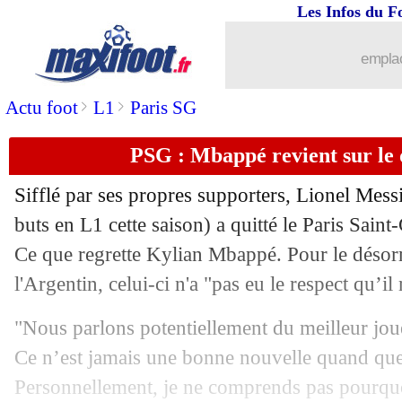
Les Infos du F
14/06
Real
: Kroos sans pitié avec Hazard
emplac
14/06
Nantes
: Mohamed jusqu'en 2027 (offi
>
>
Actu foot
L1
Paris SG
14/06
LdN
: les Pays-Bas pour une deuxième
PSG : Mbappé revient sur le 
14/06
EdF
: T. Hernandez encore ménagé
Sifflé par ses propres supporters, Lionel
Mess
buts en L1 cette saison) a quitté le Paris Saint
14/06
Liverpool
: K. Thuram, Konaté est im
Ce que regrette Kylian Mbappé. Pour le désor
14/06
l'Argentin, celui-ci n'a "pas eu le respect qu’il
PSG
: Mbappé, Larqué fracasse les dir
"Nous parlons potentiellement du meilleur joue
14/06
PSG
: Mbappé, un décalage culturel p
Ce n’est jamais une bonne nouvelle quand qu
14/06
Ajax
: Steijn sur le banc (officiel)
Personnellement, je ne comprends pas pourquoi