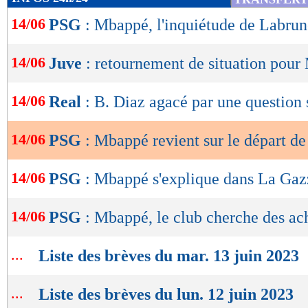
de
14/06
PSG
: Mbappé, l'inquiétude de Labrun
lecture
OK
14/06
Juve
: retournement de situation pour 
14/06
Real
: B. Diaz agacé par une question
14/06
PSG
: Mbappé revient sur le départ d
14/06
PSG
: Mbappé s'explique dans La Gazz
14/06
PSG
: Mbappé, le club cherche des ach
...
Liste des brèves du mar. 13 juin 2023
...
Liste des brèves du lun. 12 juin 2023