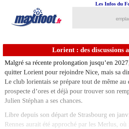
Les Infos du F
14/06
Chelsea
: Koulibaly poussé vers la sor
emplac
14/06
Chelsea
: Monaco pense à Mendy !
14/06
Naples
: le Bayern s'active pour Kim 
Lorient : des discussions 
14/06
PSG
: le jeune Etonde rejoint Monaco 
Malgré sa récente prolongation jusqu’en 2027,
14/06
Nice
: Besiktas discute pour Beka Bek
quitter Lorient pour rejoindre Nice, mais sa dir
Le club lorientais se prépare tout de même au 
14/06
PSG
: Verratti proposé à Man City !
prospecte d’ores et déjà pour trouver son rem
Julien Stéphan a ses chances.
14/06
LdN
: Pays-Bas - Croatie, les compos
Libre depuis son départ de Strasbourg en janvi
14/06
Inter
: Barella proche de Newcastle ?
Rennes aurait été approché par les Merlus, où i