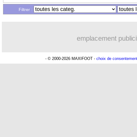
27/04
Ang.
: Liverpool sacré champion !
Filtrer :
27/04
Ang. (Cpe)
: Manchester City qualifié 
emplacement publici
27/04
L1
: Nantes 0-0 Toulouse (fini)
27/04
L1
: Lens 0-4 Auxerre (fini)
- © 2000-2026 MAXIFOOT -
choix de consentemen
27/04
L1
: Montpellier 0-0 Reims (fini)
27/04
Arsenal
: une année de plus pour Part
27/04
Inter
: Pavard blessé, Inzaghi dépité
27/04
Real
: Mbappé, Mavuba juge sa premiè