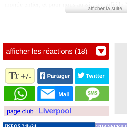
monde entier, et pour nous aussi", a confié le 
27/04
L1
: le classement complet
afficher la suite ..
L'idylle ne s'arrêtera pas de sitôt puisque Van
27/04
L1
: Marseille 4-1 Brest (fini)
jusqu'en juin 2027.
27/04
Man City
: Guardiola félicite Liverpo
Lu 8.602 fois
- Clément Barbier 
afficher les réactions (18)
27/04
Lille
: Létang affiche son optimisme
27/04
Liverpool
: le message de Slot à la fo
T
+/-
T
Partager
Twitter
27/04
Real
: le mea culpa de Valverde
Règlez la
taille du
Mail
texte
27/04
VIDEO
: le but magique de Gouiri !
pour
Liverpool
page club :
l'adapter
27/04
VIDEO
: le YNWA du titre à Liverpoo
à vos
préférences
INFOS 24h/24
TRANSFERT