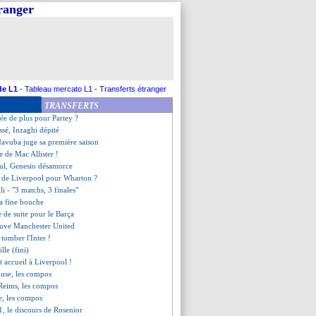
tranger
rrigé et renversé par Arsenal
buteur, la Juve l'emporte
est, les compos
ration selfie de Salah
 sacré champion !
hester City qualifié en finale
oulouse (fini)
de L1
-
Tableau mercato L1
-
Transferts étranger
erre (fini)
TRANSFERTS
0-0 Reims (fini)
ée de plus pour Partey ?
ssé, Inzaghi dépité
avuba juge sa première saison
le de Mac Allister !
 Jul, Genesio désamorce
e de Liverpool pour Wharton ?
li - "3 matchs, 3 finales"
la fine bouche
e de suite pour le Barça
auve Manchester United
 tomber l'Inter !
lle (fini)
nt accueil à Liverpool !
ouse, les compos
-Reims, les compos
e, les compos
C1, le discours de Rosenior