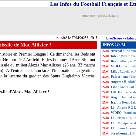
Les Infos du Football Français et E
LdC (f)
: l'OL co
27/04
Ita.
: Kolo Muani 
27/04
L1
: Marseille-Br
27/04
emplacement publicitaire
VIDEO
: la céléb
27/04
Ang.
: Liverpool
27/04
Ang. (Cpe)
: Manc
27/04
L1
: Nantes 0-0 T
27/04
publié le
27/04/2025 à 18h15
LiveScore
-
clubs 
L1
: Lens 0-4 Aux
27/04
issile de Mac Allister !
INFOS 24h/24
L1
: Montpellier 
27/04
Arsenal
: une ann
27/04
 histoire en Premier League ! Ce dimanche, les Reds ont
Inter
: Pavard ble
27/04
a 34e journée à Anfield. Et les hommes d'Arne Slot ont
Real
: Mbappé, M
27/04
issile du milieu Alexis
Mac Allister
(26 ans, 33 matchs
VIDEO
: le missi
27/04
. A l'entrée de la surface, l'international argentin a
Lille
: Cabella et
27/04
er la lucarne du gardien des Spurs Guglielmo Vicario.
Palace
: une foli
27/04
Angers
: H. Abdel
27/04
Lille
: André fait 
27/04
sile d'Alexis Mac Allister !
LdC (f)
: 5e final
27/04
Ang.
: Højlund s
27/04
Ita.
: la Roma fait
27/04
L1
: Angers 0-2 Li
27/04
VIDEO
: bouilla
27/04
L1
: Nantes-Toul
27/04
L1
: Montpellier
27/04
L1
: Lens-Auxerr
27/04
Strasbourg
: la 
27/04