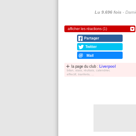
Lu 9.696 fois
- Damie
afficher les réactions (1)
Partager
Twitter
Mail
la page du club :
Liverpool
bilan, stats, réultats, calendrier,
effectif, tranferts, ...