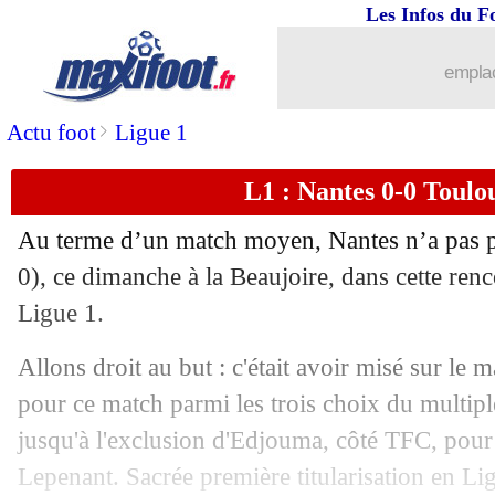
Les Infos du F
27/04
L1
: Marseille 4-1 Brest (fini)
emplac
27/04
Man City
: Guardiola félicite Liverpo
>
Actu foot
Ligue 1
27/04
Lille
: Létang affiche son optimisme
L1 : Nantes 0-0 Toulou
27/04
Liverpool
: le message de Slot à la fo
Au terme d’un match moyen, Nantes n’a pas pu
27/04
Real
: le mea culpa de Valverde
0), ce dimanche à la Beaujoire, dans cette ren
Ligue 1.
27/04
VIDEO
: le but magique de Gouiri !
Allons droit au but : c'était avoir misé sur le 
27/04
VIDEO
: le YNWA du titre à Liverpoo
pour ce match parmi les trois choix du multiplex
jusqu'à l'exclusion d'Edjouma, côté TFC, pour
27/04
PHOTO
: pape François, le tifo des M
Lepenant. Sacrée première titularisation en Li