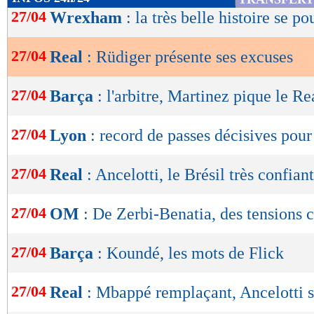
de
27/04
Wrexham
: la très belle histoire se po
lecture
27/04
Real
: Rüdiger présente ses excuses
OK
27/04
Barça
: l'arbitre, Martinez pique le Re
27/04
Lyon
: record de passes décisives pou
27/04
Real
: Ancelotti, le Brésil très confiant
27/04
OM
: De Zerbi-Benatia, des tensions 
27/04
Barça
: Koundé, les mots de Flick
27/04
Real
: Mbappé remplaçant, Ancelotti s