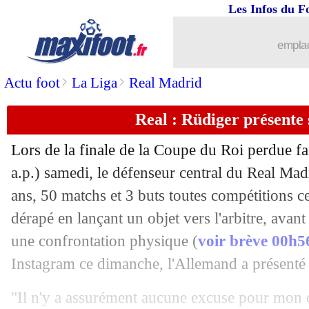
Les Infos du F
27/04
Strasbourg
: la C1, le discours de Ros
emplac
27/04
Naples
: Osimhen, Al-Hilal entre dans
>
>
Actu foot
La Liga
Real Madrid
27/04
Real
: le message de Tchouaméni
Real : Rüdiger présente 
27/04
Lille
: l'OM prêt à bondir sur David ?
Lors de la finale de la Coupe du Roi perdue f
27/04
OM
: De Zerbi pisté par Al-Hilal
a.p.) samedi, le défenseur central du Real Ma
ans, 50 matchs et 3 buts toutes compétitions ce
27/04
Ita.
: Milan s'accroche pour l'Europe
dérapé en lançant un objet vers l'arbitre, avant
une confrontation physique (
voir brève 00h5
27/04
L1
: Angers-Lille, les compos
Instagram ce dimanche, l'Allemand a présenté 
27/04
Barça
: Flick, toujours 100% de final
"Il n'y a assurément aucune excuse pour mon 