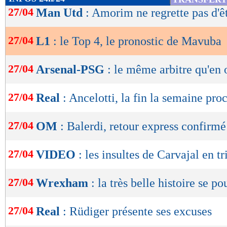
de
27/04
Man Utd
: Amorim ne regrette pas d'ê
lecture
27/04
L1
: le Top 4, le pronostic de Mavuba
OK
27/04
Arsenal-PSG
: le même arbitre qu'en 
27/04
Real
: Ancelotti, la fin la semaine pro
27/04
OM
: Balerdi, retour express confirmé
27/04
VIDEO
: les insultes de Carvajal en tr
27/04
Wrexham
: la très belle histoire se po
27/04
Real
: Rüdiger présente ses excuses