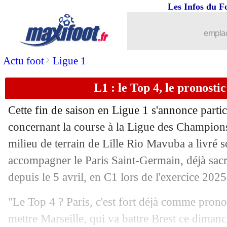
Les Infos du F
27/04
Ita.
: la Roma fait tomber l'Inter !
emplac
27/04
L1
: Angers 0-2 Lille (fini)
>
Actu foot
Ligue 1
27/04
VIDEO
: bouillant accueil à Liverpool
L1 : le Top 4, le pronost
27/04
L1
: Nantes-Toulouse, les compos
Cette fin de saison en Ligue 1 s'annonce parti
27/04
L1
: Montpellier-Reims, les compos
concernant la course à la Ligue des Champions
milieu de terrain de Lille Rio Mavuba a livré 
27/04
L1
: Lens-Auxerre, les compos
accompagner le Paris Saint-Germain, déjà sac
depuis le 5 avril, en C1 lors de l'exercice 202
27/04
Strasbourg
: la C1, le discours de Ros
"Le Top 4 ? Paris, c'est fort déjà comme pronost
27/04
Naples
: Osimhen, Al-Hilal entre dans
mettre Marseille, qui va battre Brest ce dimanc