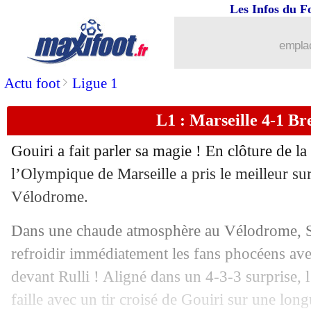
Les Infos du F
emplac
>
Actu foot
Ligue 1
L1 : Marseille 4-1 Bre
Gouiri a fait parler sa magie ! En clôture de l
l’Olympique de Marseille a pris le meilleur su
Vélodrome.
...
brèves d'AUJOURD'HUI ( 7 août 202
Dans une chaude atmosphère au Vélodrome, S
...
Liste des brèves du lun. 28 avril 2025
refroidir immédiatement les fans phocéens av
devant Rulli ! Aligné dans un 4-3-3 surprise, 
27/04
L1
: le classement des buteurs
faille avec un tir croisé de Gouiri sur une lo