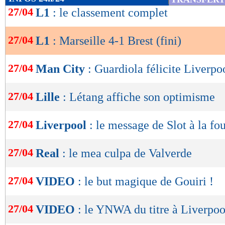
de
27/04
L1
: le classement complet
Au retour des vestiaires, Brest tentait bien de 
lecture
éprouvait des difficultés à approcher la cage de
27/04
L1
: Marseille 4-1 Brest (fini)
OK
aux Bretons, les Olympiens piquaient sur des
donnait un frisson à Coudert sur une tentative 
27/04
Man City
: Guardiola félicite Liverpo
ballon récupéré par Rongier dans l’entrejeu, R
27/04
Lille
: Létang affiche son optimisme
Gouiri, qui remportait son duel pour s’offrir un
Abattus, les Brestois avaient cette fois-ci du ma
27/04
Liverpool
: le message de Slot à la fo
avec une équipe olympienne désormais en ges
27/04
Real
: le mea culpa de Valverde
erreur de Murillo, l’OM pouvait compter sur R
Lage en échec ! Tranchants sur des attaques r
27/04
VIDEO
: le but magique de Gouiri !
gâchaient plusieurs situations avec des tentat
puis Merlin dans les ultimes minutes. Un succ
27/04
VIDEO
: le YNWA du titre à Liverpoo
Marseille, de retour à la 2e place.