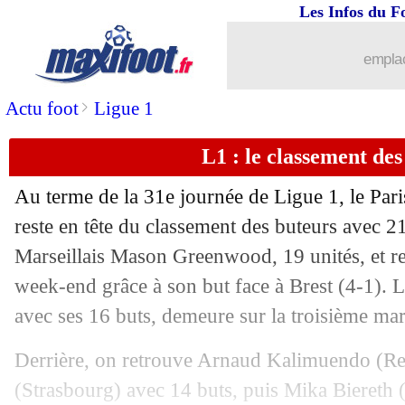
Les Infos du F
emplac
>
Actu foot
Ligue 1
L1 : le classement des
Au terme de la 31e journée de Ligue 1, le P
reste en tête du classement des buteurs avec 21
Marseillais Mason Greenwood, 19 unités, et r
week-end grâce à son but face à Brest (4-1). L
avec ses 16 buts, demeure sur la troisième m
Derrière, on retrouve Arnaud Kalimuendo (R
(Strasbourg) avec 14 buts, puis Mika Biereth