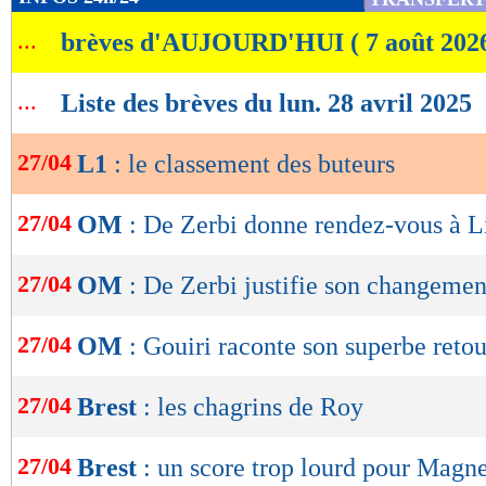
de
...
brèves d'AUJOURD'HUI ( 7 août 202
lecture
OK
...
Liste des brèves du lun. 28 avril 2025
27/04
L1
: le classement des buteurs
27/04
OM
: De Zerbi donne rendez-vous à L
27/04
OM
: De Zerbi justifie son changemen
27/04
OM
: Gouiri raconte son superbe reto
27/04
Brest
: les chagrins de Roy
27/04
Brest
: un score trop lourd pour Magne