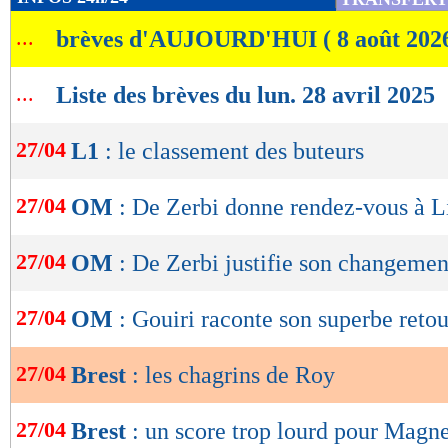
devenu des agneaux défensivement", a ajouté 
de
...
brèves d'AUJOURD'HUI ( 8 août 202
lecture
Lu 14.096 fois
- Clément Barbier 
OK
...
Liste des brèves du lun. 28 avril 2025
27/04
L1
: le classement des buteurs
27/04
OM
: De Zerbi donne rendez-vous à L
27/04
OM
: De Zerbi justifie son changemen
27/04
OM
: Gouiri raconte son superbe reto
27/04
Brest
: les chagrins de Roy
27/04
Brest
: un score trop lourd pour Magne