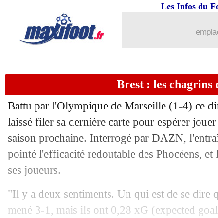
Les Infos du F
emplac
Brest : les chagrins
Battu par l'Olympique de Marseille (1-4) ce d
laissé filer sa dernière carte pour espérer jou
saison prochaine. Interrogé par DAZN, l'entr
pointé l'efficacité redoutable des Phocéens, et
ses joueurs.
"Il y a deux sentiments. Un qui est de se dire 
mené 3-1, mais ils ont 0,28 xG (expected goal)