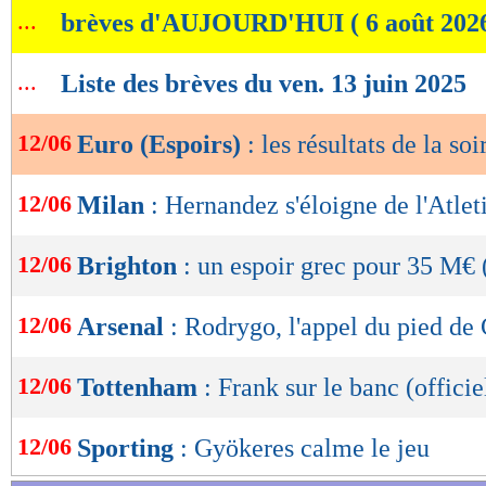
...
brèves d'AUJOURD'HUI ( 6 août 202
de
lecture
...
Liste des brèves du ven. 13 juin 2025
OK
12/06
Euro (Espoirs)
: les résultats de la soi
12/06
Milan
: Hernandez s'éloigne de l'Atlet
12/06
Brighton
: un espoir grec pour 35 M€ (
12/06
Arsenal
: Rodrygo, l'appel du pied de
12/06
Tottenham
: Frank sur le banc (officie
12/06
Sporting
: Gyökeres calme le jeu