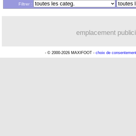
Filtrer :
12/06
L1
: Canal+ propose deux offres
12/06
Al Arabi
: Verratti va rejoindre Belma
emplacement publici
12/06
Roma
: Benfica paie 9 M€ pour Dahl (
- © 2000-2026 MAXIFOOT -
choix de consentemen
12/06
Divers
: Mastour évoque sa carrière g
12/06
PSG
: grosse concurrence pour Zabarn
12/06
Barça
: une pépite portugaise en appr
12/06
Metz
: Candé reste à Venise (officiel)
12/06
Betis
: Sabaly rejoint Al Duhail (offici