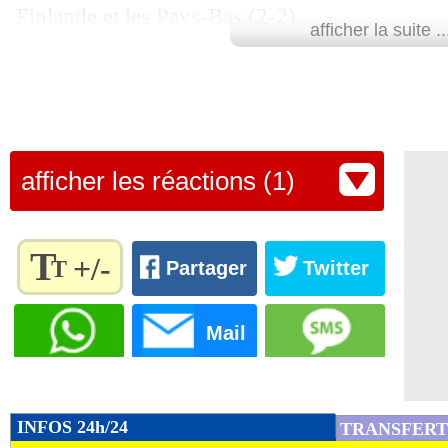
Finlande et les Pays-Bas (2-2).
afficher la suite ..
Retrouvez tous les résultats, les buteurs et
SCORE de Maxifoot.
Lu 13.285 fois
- Youcef Touaitia 
afficher les réactions (1)
T
+/-
T
Partager
Twitter
Règlez la
taille du
Mail
texte
pour
l'adapter
à vos
INFOS 24h/24
TRANSFERT
préférences