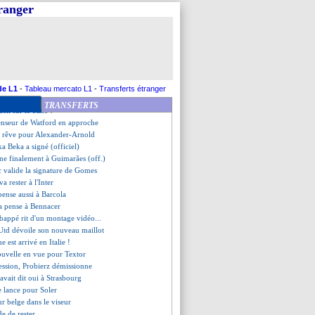
urs d'Arsenal ciblés
tranger
s nommés connus le 7 août
e ne gardera pas Ikoné
, c'est signé ! (officiel)
 - "allez l'OM !"
i de l'enchantement de Zidane
, Francfort met la pression
en vise Badé
de L1
-
Tableau mercato L1
-
Transferts étranger
 pour l'OM, l'ASSE, Metz et Pau
TRANSFERTS
acil sur le banc ?
enseur de Watford en approche
n rêve pour Alexander-Arnold
ka Beka a signé (officiel)
ne finalement à Guimarães (off.)
 valide la signature de Gomes
a rester à l'Inter
pense aussi à Barcola
na pense à Bennacer
appé rit d'un montage vidéo...
Utd dévoile son nouveau maillot
 est arrivé en Italie !
ouvelle en vue pour Textor
ression, Probierz démissionne
avait dit oui à Strasbourg
se lance pour Soler
ur belge dans le viseur
de de rester