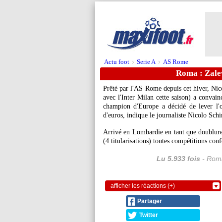
Actu foot
Serie A
AS Rome
>
>
Roma : Zalew
Prêté par l'AS Rome depuis cet hiver, Ni
avec l'Inter Milan cette saison) a convain
champion d'Europe a décidé de lever l'o
d'euros, indique le journaliste Nicolo Schi
Arrivé en Lombardie en tant que doublure
(4 titularisations) toutes compétitions con
Lu 5.933 fois
- Roma
afficher les réactions (+)
Partager
Twitter