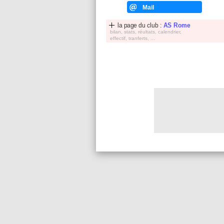
Mail
la page du club :
AS Rome
bilan, stats, réultats, calendrier,
effectif, tranferts, ...