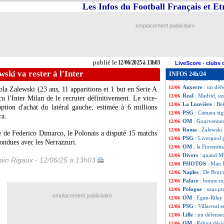
Milan
: deux joue
12/06
Les Infos du Football Français et E
Ballon d'Or
: le
12/06
Fiorentina
: Côm
12/06
emplacement publicitaire
Naples
: De Bruyne
12/06
VIDEO
: N. Lang
12/06
EdF
: Diallo rav
12/06
Chelsea
: Ekitike
12/06
publié le
12/06/2025 à 13h03
Séville
: Leverkus
12/06
LiveScore
-
clubs 
DNCG
: ça passe
12/06
ski va rester à l'Inter
INFOS 24h/24
Al-Shabab
: Algu
12/06
Auxerre
: un déf
12/06
cola
Zalewski
(23 ans, 11 apparitions et 1 but en Serie A
Real
: Madrid, u
12/06
cu l'Inter Milan de le recruter définitivement. Le vice-
La Louvière
: Be
12/06
ption d'achat du latéral gauche, estimée à 6 millions
PSG
: Camara sig
12/06
ra.
OM
: Gourvennec
12/06
Roma
: Zalewski v
12/06
 de Federico Dimarco, le Polonais a disputé 15 matchs
PSG
: Liverpool 
12/06
fondues avec les Nerrazzuri.
OM
: la Fiorenti
12/06
Divers
: quand Mb
12/06
in Rigaux - 12/06/25 à 13h03
PHOTOS
: Man 
12/06
Naples
: De Bruyne
12/06
Palace
: bonne n
12/06
Pologne
: sous p
12/06
emplacement publicitaire
OM
: Egan-Riley 
12/06
PSG
: Villarreal 
12/06
Lille
: un défense
12/06
OM
: Rabiot déci
12/06