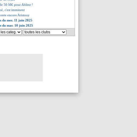
de 50 M€ pour Abline !
né, c'est imminent
monte encore Aristouy
es du mer. 11 juin 2025
es du mar. 10 juin 2025