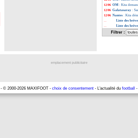
OM
: Kita deman
12/06
Galatasaray
: Sa
12/06
Nantes
: Kita dé
12/06
Liste des brèv
...
Liste des brèv
...
Filtrer :
emplacement publicitaire
- © 2000-2026 MAXIFOOT -
choix de consentement
- L'actualité du
football
-