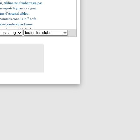
ir, Abline ne s'embarrasse pas
une espoir Nypan va signer
urs d'Arsenal ciblés
s nommés connus le 7 août
e ne gardera pas Ikoné
, c'est signé ! (officiel)
 - "allez l'OM !"
i de l'enchantement de Zidane
, Francfort met la pression
en vise Badé
 pour l'OM, l'ASSE, Metz et Pau
acil sur le banc ?
enseur de Watford en approche
n rêve pour Alexander-Arnold
ka Beka a signé (officiel)
ne finalement à Guimarães (off.)
 valide la signature de Gomes
a rester à l'Inter
pense aussi à Barcola
na pense à Bennacer
appé rit d'un montage vidéo...
Utd dévoile son nouveau maillot
 est arrivé en Italie !
ouvelle en vue pour Textor
ression, Probierz démissionne
avait dit oui à Strasbourg