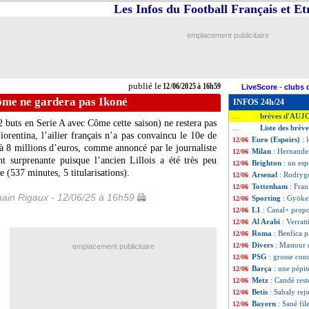
Les Infos du Football Français et E
emplacement publicitaire
publié le
12/06/2025 à 16h59
LiveScore
-
clubs 
ôme ne gardera pas Ikoné
INFOS 24h/24
brèves d'AUJ
...
2 buts en Serie A avec Côme cette saison) ne restera pas
Liste des brèv
...
orentina, l’ailier français n’a pas convaincu le 10e de
Euro (Espoirs)
: 
12/06
 à 8 millions d’euros, comme annoncé par le journaliste
Milan
: Hernandez
12/06
t surprenante puisque l’ancien Lillois a été très peu
Brighton
: un es
12/06
e (537 minutes, 5 titularisations).
Arsenal
: Rodrygo
12/06
Tottenham
: Fran
12/06
ain Rigaux - 12/06/25 à 16h59
Sporting
: Gyöker
12/06
L1
: Canal+ propo
12/06
Al Arabi
: Verrat
12/06
Roma
: Benfica p
12/06
Divers
: Mastour 
12/06
emplacement publicitaire
PSG
: grosse co
12/06
Barça
: une pépi
12/06
Metz
: Candé rest
12/06
Betis
: Sabaly rejo
12/06
Bayern
: Sané fil
12/06