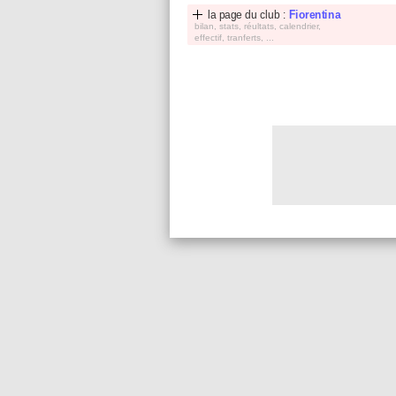
la page du club :
Fiorentina
bilan, stats, réultats, calendrier,
effectif, tranferts, ...