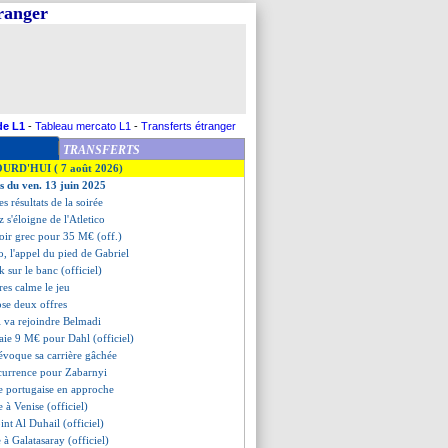
tranger
de L1
-
Tableau mercato L1
-
Transferts étranger
TRANSFERTS
OURD'HUI ( 7 août 2026)
es du ven. 13 juin 2025
les résultats de la soirée
 s'éloigne de l'Atletico
poir grec pour 35 M€ (off.)
, l'appel du pied de Gabriel
k sur le banc (officiel)
es calme le jeu
se deux offres
ti va rejoindre Belmadi
aie 9 M€ pour Dahl (officiel)
évoque sa carrière gâchée
ncurrence pour Zabarnyi
te portugaise en approche
e à Venise (officiel)
int Al Duhail (officiel)
e à Galatasaray (officiel)