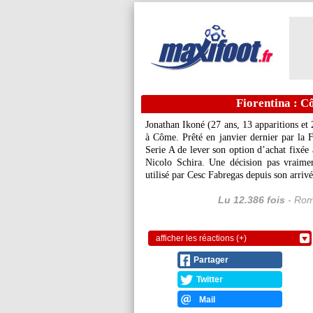
Fiorentina : C
Jonathan
Ikoné
(27 ans, 13 apparitions et 
à Côme. Prêté en janvier dernier par la Fi
Serie A de lever son option d’achat fixée
Nicolo Schira. Une décision pas vraimen
utilisé par Cesc Fabregas depuis son arrivé
Lu 12.386 fois
- Rom
afficher les réactions (+)
Partager
Twitter
Mail