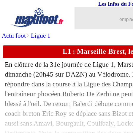
Les Infos du F
27/04
OM
: le bilan très positif de Rabiot
emplac
27/04
Brest
: Ajorque a vu la copie du match
>
Actu foot
Ligue 1
27/04
Ita.
: Naples nouveau leader !
L1 : Marseille-Brest, 
27/04
L1
: le classement complet
En clôture de la 31e journée de Ligue 1, Marsei
27/04
L1
: Marseille 4-1 Brest (fini)
dimanche (20h45 sur DAZN) au Vélodrome. Da
répondre dans la course à la Ligue des Champ
27/04
Man City
: Guardiola félicite Liverpo
l'entraîneur phocéen Roberto De Zerbi ne peut
blessé à l'œil. De retour, Balerdi débute comme 
27/04
Lille
: Létang affiche son optimisme
coach breton Eric Roy se déplace sans Bizot e
aussi sans Amavi, Bourgault, Coulibaly, Locko
27/04
Liverpool
: le message de Slot à la fo