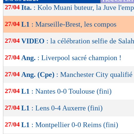
16/03
Déf.
3-1
de
27/04
Ita.
: Kolo Muani buteur, la Juve l'emp
buts
encaissés/match
lecture
1,34
- 1,70
statistiques toutes compétitions con
27/04
L1
: Marseille-Brest, les compos
OK
Lu 10.016 fois
- Damien Da Silva 
27/04
VIDEO
: la célébration selfie de Sala
27/04
Ang.
: Liverpool sacré champion !
27/04
Ang. (Cpe)
: Manchester City qualifié 
27/04
L1
: Nantes 0-0 Toulouse (fini)
27/04
L1
: Lens 0-4 Auxerre (fini)
27/04
L1
: Montpellier 0-0 Reims (fini)