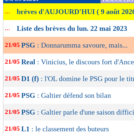
de
...
brèves d'AUJOURD'HUI ( 9 août 202
lecture
OK
...
Liste des brèves du lun. 22 mai 2023
21/05
PSG
: Donnarumma savoure, mais...
21/05
Real
: Vinicius, le discours fort d'Ancel
21/05
D1 (f)
: l'OL domine le PSG pour le tit
21/05
PSG
: Galtier défend son bilan
21/05
PSG
: Galtier parle d'une saison diffic
21/05
L1
: le classement des buteurs