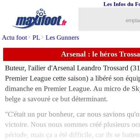
Les Infos du F
10/05
L1
: le classement des buteurs
emplac
10/05
PSG
: Doué savoure sa 100e avec Pari
>
>
Actu foot
PL
Les Gunners
10/05
OM
: Balerdi déjà tourné vers le matc
Arsenal : le héros Tross
10/05
L1
: le classement complet
Buteur, l'ailier d'Arsenal Leandro
Trossard
(31
10/05
L1
: Paris SG 1-0 Brest (fini)
Premier League cette saison) a libéré son équ
dimanche en Premier League. Au micro de Sky 
10/05
L1
: Angers 1-1 Strasbourg (fini)
belge a savouré ce but déterminant.
10/05
L1
: Le Havre 0-1 Marseille (fini)
"C'était un pur bonheur, car nous savions qu'o
victoire. Nous nous sommes créé plusieurs oc
10/05
L1
: Metz 0-4 Lorient (fini)
période, mais ça a été difficile, car ils se batte