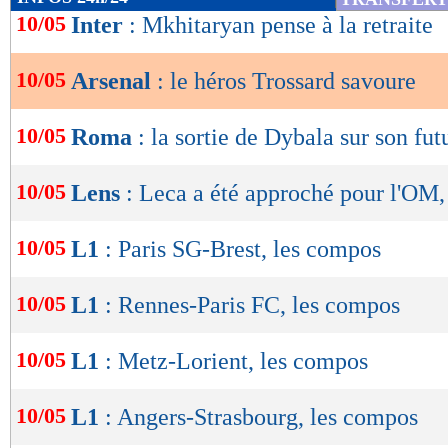
de
10/05
Inter
: Mkhitaryan pense à la retraite
lecture
10/05
Arsenal
: le héros Trossard savoure
OK
10/05
Roma
: la sortie de Dybala sur son fut
10/05
Lens
: Leca a été approché pour l'OM, 
10/05
L1
: Paris SG-Brest, les compos
10/05
L1
: Rennes-Paris FC, les compos
10/05
L1
: Metz-Lorient, les compos
10/05
L1
: Angers-Strasbourg, les compos