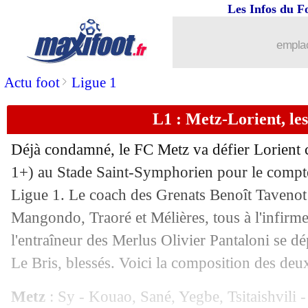
Les Infos du F
10/05
L1
: Angers 1-1 Strasbourg (fini)
emplac
10/05
L1
: Le Havre 0-1 Marseille (fini)
>
Actu foot
Ligue 1
10/05
L1
: Metz 0-4 Lorient (fini)
L1 : Metz-Lorient, le
10/05
L1
: Toulouse 2-1 Lyon (fini)
Déjà condamné, le FC Metz va défier Lorient
10/05
Esp.
: Barça 2-0 Real (fini)
1+) au Stade Saint-Symphorien pour le compte
Ligue 1. Le coach des Grenats Benoît Tavenot
10/05
L1
: Monaco 0-1 Lille (fini)
Mangondo, Traoré et Mélières, tous à l'infirm
l'entraîneur des Merlus Olivier Pantaloni se d
10/05
L1
: Auxerre 2-1 Nice (fini)
Le Bris, blessés. Voici la composition des deu
10/05
L1
: Rennes 2-1 Paris FC (fini)
Metz
: Sy - Kouao, Sané, Yegbe, Tsitaishvili