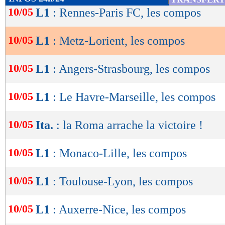
de
10/05
L1
: Rennes-Paris FC, les compos
Lu 1.872 fois
- Damien Da Silva 
lecture
10/05
L1
: Metz-Lorient, les compos
OK
10/05
L1
: Angers-Strasbourg, les compos
10/05
L1
: Le Havre-Marseille, les compos
10/05
Ita.
: la Roma arrache la victoire !
10/05
L1
: Monaco-Lille, les compos
10/05
L1
: Toulouse-Lyon, les compos
10/05
L1
: Auxerre-Nice, les compos