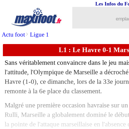
Les Infos du F
...
brèves d'AUJOURD'HUI ( 8 août 202
emplac
...
Liste des brèves du lun. 11 mai 2026
>
Actu foot
Ligue 1
10/05
Lyon
: 3e place perdue, Fonseca relati
L1 : Le Havre 0-1 Marsei
10/05
Barça
: Pedri a une pensée pour Flick
Sans véritablement convaincre dans le jeu mai
10/05
Real
: le message classe pour le Barça
l'attitude, l'Olympique de Marseille a décroché
Havre (1-0), ce dimanche, lors de la 33e jou
10/05
OM
: M. Greenwood - "Beye est un bo
remonte à la 6e place du classement.
10/05
PSG
: Luis Enrique - "champion à 99
Malgré une première occasion havraise sur un 
Rulli, Marseille a globalement dominé le début
10/05
PSG
: Doué, la folle série continue
la pointe de l'attaque marseillaise en l'absen