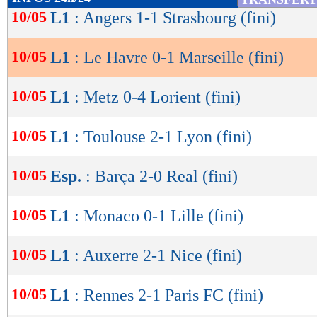
arrêtée pour une position de hors-jeu havraise
de
10/05
L1
: Angers 1-1 Strasbourg (fini)
lecture
Le club phocéen a finalement trouvé la faille ap
10/05
L1
: Le Havre 0-1 Marseille (fini)
OK
M. Bastien a désigné le point de penalty après
main de Gourna-Douath sur un coup-franc de
10/05
L1
: Metz 0-4 Lorient (fini)
n'a pas tremblé pour battre Diaw avec l'aide d
10/05
L1
: Toulouse 2-1 Lyon (fini)
Derrière, Marseille a concédé à son tour un pe
Medina sur Boufal dans la surface. Mais ce m
10/05
Esp.
: Barça 2-0 Real (fini)
sur la barre transversale de Rulli, qui s'est 
repousser le ballon devant sa ligne sur une tê
10/05
L1
: Monaco 0-1 Lille (fini)
continuité de l'action. Cette fois-ci, la pièce 
l'OM, malgré un but refusé à Paixão dans la f
10/05
L1
: Auxerre 2-1 Nice (fini)
un hors-jeu du Brésilien.
10/05
L1
: Rennes 2-1 Paris FC (fini)