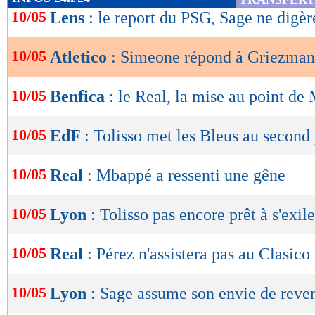
de
10/05
Lens
: le report du PSG, Sage ne digèr
lecture
10/05
Atletico
: Simeone répond à Griezma
OK
10/05
Benfica
: le Real, la mise au point de
10/05
EdF
: Tolisso met les Bleus au second
10/05
Real
: Mbappé a ressenti une gêne
10/05
Lyon
: Tolisso pas encore prêt à s'exile
10/05
Real
: Pérez n'assistera pas au Clasico
10/05
Lyon
: Sage assume son envie de reve