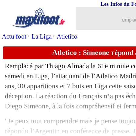
Les Infos du F
10/05
PSG
: les regrets de Dina-Ebimbe
emplac
10/05
OM
: De Lange, un avenir relancé ?
>
>
Actu foot
La Liga
Atletico
10/05
Barça
: toujours pas de C1, Gavi relat
Atletico : Simeone répond
10/05
Athletic
: alerte pour Nico Williams
Remplacé par Thiago Almada la 61e minute con
10/05
Lorient
: Cahuzac a dit non
samedi en Liga, l’attaquant de l’Atletico Mad
ans, 30 apparitions et 7 buts en Liga cette sai
10/05
Ang.
: Aston Villa n'avance plus...
déception. La réaction du Français n’a pas éc
Diego Simeone, à la fois compréhensif et ferm
10/05
OM
: Aubameyang, Di Meco déplore l
"Je peux tout comprendre mais je pense toujour
10/05
Barça
: la mise au point de Raphinha
répondu l’Argentin en conférence de presse. J'a