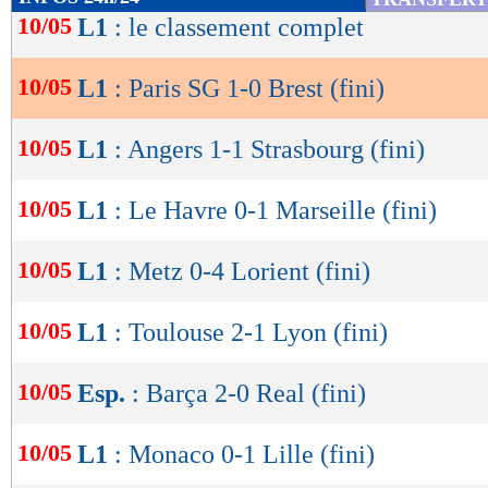
de
10/05
L1
: le classement complet
plus de vitesse et de justesse dans les trente d
lecture
actif, faisait trembler le Parc d’une frappe spl
10/05
L1
: Paris SG 1-0 Brest (fini)
OK
puis le poteau, tandis que João Neves manquait
Brest résistait avec courage, mais reculait de p
10/05
L1
: Angers 1-1 Strasbourg (fini)
La délivrance venait finalement de Doué. Aprè
10/05
L1
: Le Havre 0-1 Marseille (fini)
contrés, l’attaquant parisien récupérait le ballo
recentrait sur son pied droit et plaçait une frap
10/05
L1
: Metz 0-4 Lorient (fini)
la gauche de Coudert (1-0, 83e). Dans la foulé
10/05
L1
: Toulouse 2-1 Lyon (fini)
l’avantage parisien en repoussant une tentative
ce succès, le PSG prend six points d’avance s
10/05
Esp.
: Barça 2-0 Real (fini)
mercredi à Bollaert, où un nul suffira aux Pari
titre.
10/05
L1
: Monaco 0-1 Lille (fini)