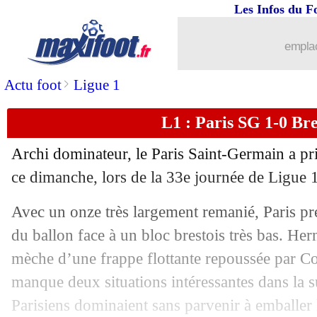
Les Infos du F
emplac
>
Actu foot
Ligue 1
...
brèves d'AUJOURD'HUI ( 7 août 202
L1 : Paris SG 1-0 Bres
...
Liste des brèves du lun. 11 mai 2026
Archi dominateur, le Paris Saint-Germain a pri
10/05
Lyon
: 3e place perdue, Fonseca relati
ce dimanche, lors de la 33e journée de Ligue 1
Avec un onze très largement remanié, Paris pr
10/05
Barça
: Pedri a une pensée pour Flick
du ballon face à un bloc brestois très bas. He
10/05
Real
: le message classe pour le Barça
mèche d’une frappe flottante repoussée par C
manque deux situations intéressantes dans la s
10/05
OM
: M. Greenwood - "Beye est un bo
Parisiens dominaient sans parvenir à emballer 