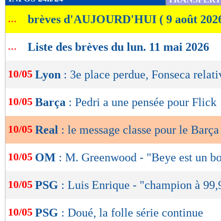
de
...
brèves d'AUJOURD'HUI ( 9 août 202
lecture
OK
...
Liste des brèves du lun. 11 mai 2026
10/05
Lyon
: 3e place perdue, Fonseca relati
10/05
Barça
: Pedri a une pensée pour Flick
10/05
Real
: le message classe pour le Barça
10/05
OM
: M. Greenwood - "Beye est un bo
10/05
PSG
: Luis Enrique - "champion à 99
10/05
PSG
: Doué, la folle série continue