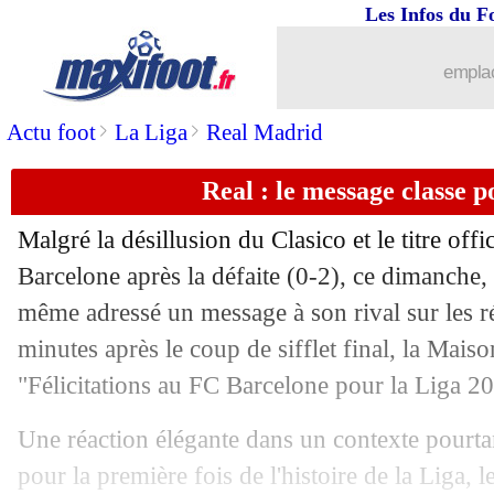
Les Infos du F
emplac
>
>
Actu foot
La Liga
Real Madrid
Real : le message classe p
Malgré la désillusion du Clasico et le titre off
Barcelone après la défaite (0-2), ce dimanche,
même adressé un message à son rival sur les 
minutes après le coup de sifflet final, la Mais
"Félicitations au FC Barcelone pour la Liga 2
Une réaction élégante dans un contexte pourtan
pour la première fois de l'histoire de la Liga, le 