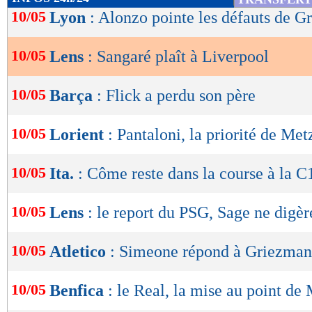
de
10/05
Lyon
: Alonzo pointe les défauts de Gr
lecture
10/05
Lens
: Sangaré plaît à Liverpool
OK
10/05
Barça
: Flick a perdu son père
10/05
Lorient
: Pantaloni, la priorité de Met
10/05
Ita.
: Côme reste dans la course à la C
10/05
Lens
: le report du PSG, Sage ne digèr
10/05
Atletico
: Simeone répond à Griezma
10/05
Benfica
: le Real, la mise au point de