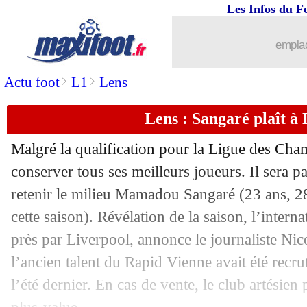
Les Infos du F
10/05
Ang.
: Arsenal libéré par Trossard !
emplac
10/05
PFC
: Mbow répond pour son avenir
>
>
Actu foot
L1
Lens
10/05
Man Utd
: Lammens réclame des recr
Lens : Sangaré plaît à
10/05
Lyon
: Tolisso explique sa renaissance
Malgré la qualification pour la Ligue des Cha
10/05
Lille
: Motta en priorité ?
conserver tous ses meilleurs joueurs. Il sera p
retenir le milieu
Mamadou Sangaré
(23 ans, 2
10/05
PSG
: les regrets de Dina-Ebimbe
cette saison). Révélation de la saison, l’interna
près par Liverpool, annonce le journaliste Ni
10/05
OM
: De Lange, un avenir relancé ?
l’ancien talent du Rapid Vienne avait été recr
l’été dernier. En cas de vente, le club artésien 
10/05
Barça
: toujours pas de C1, Gavi relat