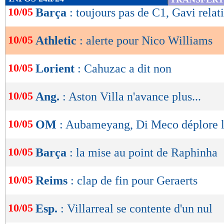
de
10/05
Barça
: toujours pas de C1, Gavi relat
lecture
10/05
Athletic
: alerte pour Nico Williams
OK
10/05
Lorient
: Cahuzac a dit non
10/05
Ang.
: Aston Villa n'avance plus...
10/05
OM
: Aubameyang, Di Meco déplore l
10/05
Barça
: la mise au point de Raphinha
10/05
Reims
: clap de fin pour Geraerts
10/05
Esp.
: Villarreal se contente d'un nul