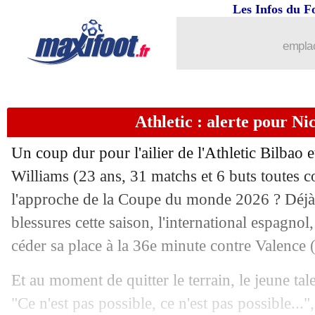
Les Infos du F
10/05
L1
: Metz-Lorient, les compos
emplac
10/05
L1
: Angers-Strasbourg, les compos
10/05
L1
: Le Havre-Marseille, les compos
Athletic : alerte pour Ni
10/05
Ita.
: la Roma arrache la victoire !
Un coup dur pour l'ailier de l'Athletic Bilbao 
10/05
L1
: Monaco-Lille, les compos
Williams
(23 ans, 31 matchs et 6 buts toutes co
l'approche de la Coupe du monde 2026 ? Déjà
10/05
L1
: Toulouse-Lyon, les compos
blessures cette saison, l'international espagnol,
céder sa place à la 36e minute contre Valence
10/05
L1
: Auxerre-Nice, les compos
Et au moment de quitter le terrain, le jeune tal
10/05
Esp.
: Barça-Real, les compos
"Ce n'est pas possible, ce n'est pas possible...