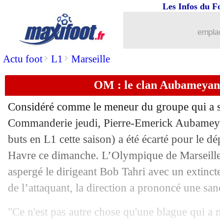
Les Infos du F
10/05
Reims
: clap de fin pour Geraerts
emplac
10/05
Esp.
: Villarreal se contente d'un nul
>
>
Actu foot
L1
Marseille
10/05
Real
: Alonso, Liverpool s'est renseig
OM : le clan Aubameyan
10/05
Lyon
: Alonzo pointe les défauts de Gr
Considéré comme le meneur du groupe qui a s
Commanderie jeudi,
Pierre-Emerick Aubame
10/05
Lens
: Sangaré plaît à Liverpool
buts en L1 cette saison) a été écarté pour le 
10/05
Havre ce dimanche. L’Olympique de Marseille 
Barça
: Flick a perdu son père
aspergé le dirigeant Bob Tahri avec un extinct
10/05
Lorient
: Pantaloni, la priorité de Met
de l’attaquant, la direction a prononcé une sa
10/05
Ita.
: Côme reste dans la course à la C
"Ce n'est pas autre chose qu'une blague qui a