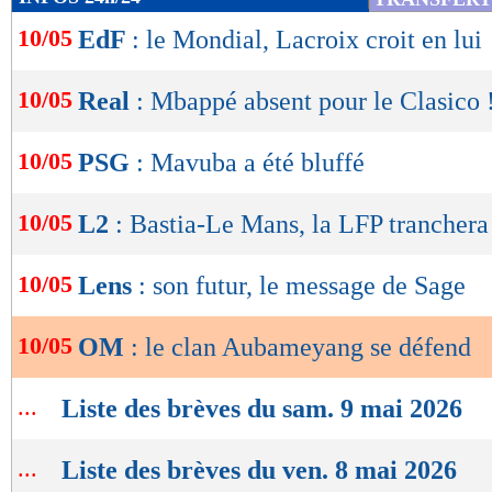
de
10/05
EdF
: le Mondial, Lacroix croit en lui
lecture
OK
10/05
Real
: Mbappé absent pour le Clasico 
10/05
PSG
: Mavuba a été bluffé
10/05
L2
: Bastia-Le Mans, la LFP tranchera
10/05
Lens
: son futur, le message de Sage
10/05
OM
: le clan Aubameyang se défend
...
Liste des brèves du sam. 9 mai 2026
...
Liste des brèves du ven. 8 mai 2026