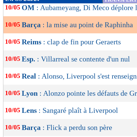
de
10/05
OM
: Aubameyang, Di Meco déplore l
lecture
10/05
Barça
: la mise au point de Raphinha
OK
10/05
Reims
: clap de fin pour Geraerts
10/05
Esp.
: Villarreal se contente d'un nul
10/05
Real
: Alonso, Liverpool s'est renseig
10/05
Lyon
: Alonzo pointe les défauts de Gr
10/05
Lens
: Sangaré plaît à Liverpool
10/05
Barça
: Flick a perdu son père