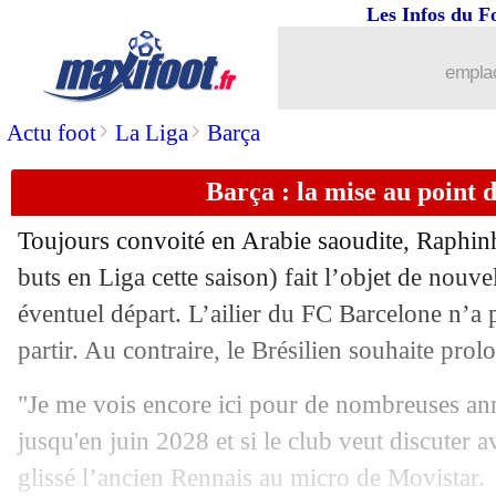
Les Infos du F
10/05
L1
: Monaco-Lille, les compos
emplac
10/05
L1
: Toulouse-Lyon, les compos
>
>
Actu foot
La Liga
Barça
10/05
L1
: Auxerre-Nice, les compos
Barça : la mise au point
10/05
Esp.
: Barça-Real, les compos
Toujours convoité en Arabie saoudite,
Raphin
10/05
Reims
: Pallois continuera ailleurs
buts en Liga cette saison) fait l’objet de nou
éventuel départ. L’ailier du FC Barcelone n’a p
10/05
Ang.
: Arsenal libéré par Trossard !
partir. Au contraire, le Brésilien souhaite prol
10/05
PFC
: Mbow répond pour son avenir
"Je me vois encore ici pour de nombreuses ann
jusqu'en juin 2028 et si le club veut discuter a
10/05
Man Utd
: Lammens réclame des recr
glissé l’ancien Rennais au micro de Movistar.