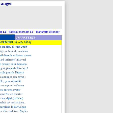
tranger
de L1
-
Tableau mercato L1
-
Transferts étranger
TRANSFERTS
OURD'HUI ( 8 août 2026)
es du dim. 23 juin 2019
vège au bout du suspense
ésil déroule et file en quarts
aré intéresse Villarreal
lle discute pour Kamano
gag et génial de Firmino !
uccès pour le Nigeria
a annonce son envie !
SG, ça se refroidit
n route pour le Genoa
lou sur son avenir
agne file en quarts !
c'est signé (officiel)
ches s'y verrait bien...
 surprend la RD Congo
est d'accord avec Naples