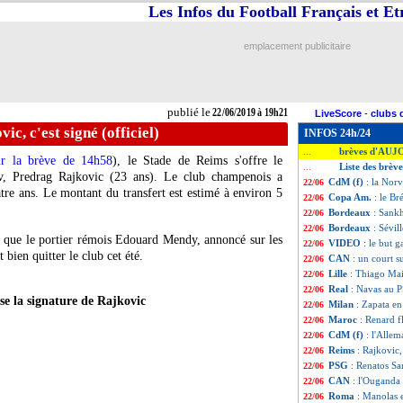
Les Infos du Football Français et E
emplacement publicitaire
publié le
22/06/2019 à 19h21
LiveScore
-
clubs 
ic, c'est signé (officiel)
INFOS 24h/24
brèves d'AUJ
...
ir la brève de 14h58
), le Stade de Reims s'offre le
Liste des brèv
...
v, Predrag Rajkovic (23 ans). Le club champenois a
CdM (f)
: la Nor
22/06
uatre ans. Le montant du transfert est estimé à environ 5
Copa Am.
: le Br
22/06
Bordeaux
: Sankh
22/06
Bordeaux
: Sévi
22/06
me que le portier rémois Edouard Mendy, annoncé sur les
VIDEO
: le but 
22/06
 bien quitter le club cet été.
CAN
: un court s
22/06
Lille
: Thiago Mai
22/06
Real
: Navas au P
22/06
ise la signature de Rajkovic
Milan
: Zapata e
22/06
Maroc
: Renard f
22/06
CdM (f)
: l'Allem
22/06
Reims
: Rajkovic, 
22/06
PSG
: Renatos San
22/06
CAN
: l'Ouganda
22/06
Roma
: Manolas 
22/06