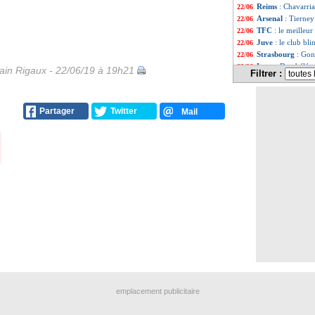
Reims
: Chavarri
22/06
Arsenal
: Tierne
22/06
TFC
: le meilleur
22/06
Juve
: le club bl
22/06
Strasbourg
: Gon
22/06
Lyon
: Dembélé a
22/06
in Rigaux - 22/06/19 à 19h21
Filtrer :
Sampdoria
: Di 
22/06
Chelsea
: Willian
22/06
Lyon
: Fekir, la 
22/06
Partager
Twitter
Mail
Reims
: le promet
22/06
Barça
: pas plus
22/06
EdF (f)
: le regr
22/06
Real
: Eriksen, T
22/06
PSG
: Marquinho
22/06
Rennes
: Koubek 
22/06
Man Utd
: une b
22/06
PSG
: Herrera at
22/06
OM
: une opport
22/06
Juve
: Sarri se d
22/06
Lyon
: Juninho rê
22/06
Barça
: Neymar pr
22/06
PSG
: Nkunku cib
22/06
Juve
: de Ligt, l
22/06
OM
: Mandanda à
22/06
emplacement publicitaire
Barça
: le club 
22/06
Real
: Pogba, Ma
22/06