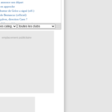
a annonce son départ
y en approche
 buteur de Grèce a signé (off.)
inde Bentancur (officiel)
çalves, direction Caen ?
 déjà tranché pour son avenir
Francesco nommé coach (off.)
 repousse un gros contrat
méthode radicale de Sagnol
emplacement publicitaire
teur Rajkovic arrive
 de 200 M€ pour Neymar ?
et de Le Sommer pour les 8es
ottenham veut Asensio
s ne sait pas pour Neymar
a donné son accord à Porto
elle proposition pour De Gea
tend le feu vert de Leonardo
unité avec Gnagnon ?
éplace pour Ronaldo
vait de Marcos Llorente...
êt à tout pour revenir ?
lé par Leipzig
es détails d'une offre XXL
 Merano après le déclic DD
rêve du duo Griezmann-Neymar
n Utd a encore dit non