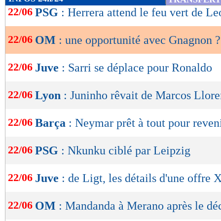
de
22/06
PSG
: Herrera attend le feu vert de L
lecture
22/06
OM
: une opportunité avec Gnagnon ?
OK
22/06
Juve
: Sarri se déplace pour Ronaldo
22/06
Lyon
: Juninho rêvait de Marcos Lloren
22/06
Barça
: Neymar prêt à tout pour reven
22/06
PSG
: Nkunku ciblé par Leipzig
22/06
Juve
: de Ligt, les détails d'une offre
22/06
OM
: Mandanda à Merano après le dé