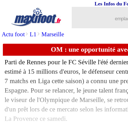
Les Infos du F
22/06
Reims
: Chavarria annonce son départ
emplac
22/06
Arsenal
: Tierney en approche
>
>
Actu foot
L1
Marseille
22/06
TFC
: le meilleur buteur de Grèce a si
OM : une opportunité av
22/06
Juve
: le club blinde Bentancur (offici
Parti de Rennes pour le FC Séville l'été dernier
22/06
Strasbourg
: Gonçalves, direction Ca
estimé à 15 millions d'euros, le défenseur cent
7 matchs en Liga cette saison) a connu une pre
22/06
Lyon
: Dembélé a déjà tranché pour s
Espagne. Pour se relancer, le jeune talent fra
le viseur de l'Olympique de Marseille, se retr
22/06
Sampdoria
: Di Francesco nommé coac
d'un prêt lors de ce mercato selon les informa
La Provence ce samedi.
22/06
Chelsea
: Willian repousse un gros con