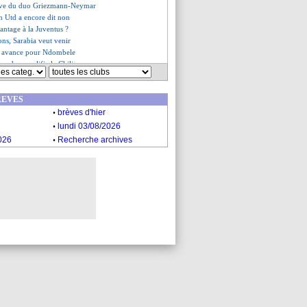
rêve du duo Griezmann-Neymar
n Utd a encore dit non
vantage à la Juventus ?
ions, Sarabia veut venir
m avance pour Ndombele
Sanchez qualifie le Chili
enflamme la rumeur Sarabia
es du ven. 21 juin 2019
REVES
s du jeu. 20 juin 2019
.
brèves d'hier
.
lundi 03/08/2026
.
026
Recherche archives