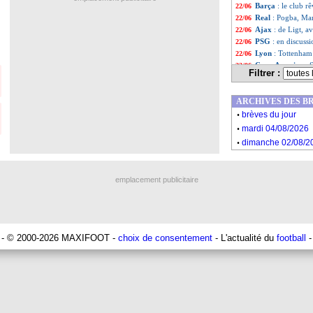
Barça
: le club 
22/06
Real
: Pogba, Ma
22/06
Ajax
: de Ligt, a
22/06
PSG
: en discuss
22/06
Lyon
: Tottenha
22/06
Copa America
: 
22/06
Filtrer :
PSG
: Leonardo 
22/06
Liste des brèv
...
ARCHIVES DES B
Liste des brève
...
.
brèves du jour
.
mardi 04/08/2026
.
dimanche 02/08/2
emplacement publicitaire
- © 2000-2026 MAXIFOOT -
choix de consentement
- L'actualité du
football
-