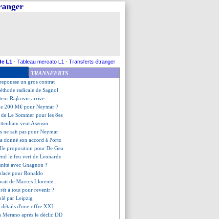
tranger
 surprend la RD Congo
est d'accord avec Naples
a annonce son départ
y en approche
 buteur de Grèce a signé (off.)
inde Bentancur (officiel)
çalves, direction Caen ?
de L1
-
Tableau mercato L1
-
Transferts étranger
 déjà tranché pour son avenir
TRANSFERTS
Francesco nommé coach (off.)
 repousse un gros contrat
méthode radicale de Sagnol
teur Rajkovic arrive
 de 200 M€ pour Neymar ?
et de Le Sommer pour les 8es
ottenham veut Asensio
s ne sait pas pour Neymar
a donné son accord à Porto
elle proposition pour De Gea
tend le feu vert de Leonardo
unité avec Gnagnon ?
éplace pour Ronaldo
vait de Marcos Llorente...
êt à tout pour revenir ?
lé par Leipzig
es détails d'une offre XXL
 Merano après le déclic DD