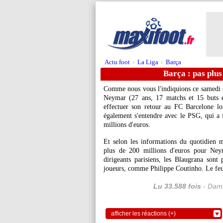
Actu foot
La Liga
Barça
>
>
Barça : pas plu
Comme nous vous l'indiquions ce samedi 
Neymar
(27 ans, 17 matchs et 15 buts en
effectuer son retour au FC Barcelone lo
également s'entendre avec le PSG, qui a fi
millions d'euros.
Et selon les informations du quotidien ma
plus de 200 millions d'euros pour Neym
dirigeants parisiens, les Blaugrana sont 
joueurs, comme Philippe Coutinho. Le feuil
Lu 33.588 fois
- Dami
afficher les réactions (+)