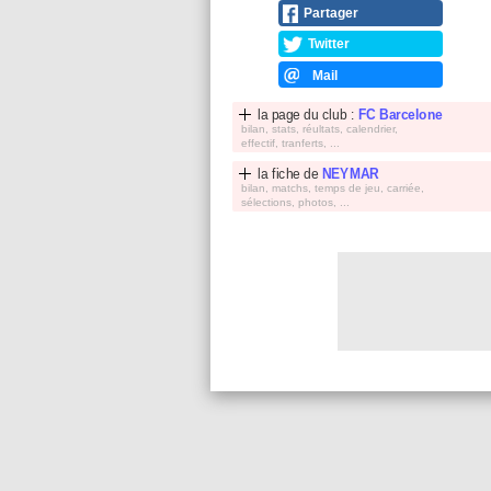
Partager
Twitter
Mail
la page du club :
FC Barcelone
bilan, stats, réultats, calendrier,
effectif, tranferts, ...
la fiche de
NEYMAR
bilan, matchs, temps de jeu, carriée,
sélections, photos, ...