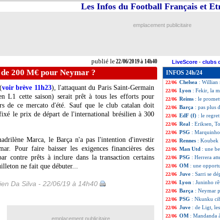
Les Infos du Football Français et E
CAN
: l'Ouganda
22/06
Roma
: Manolas 
22/06
Reims
: Chavarri
22/06
emplacement publicitaire
Arsenal
: Tierne
22/06
TFC
: le meilleur
22/06
Juve
: le club bl
22/06
Strasbourg
: Gon
22/06
publié le
22/06/2019 à 14h40
LiveScore
-
clubs 
Lyon
: Dembélé a
22/06
s de 200 M€ pour Neymar ?
INFOS 24h/24
Sampdoria
: Di 
22/06
Chelsea
: Willian
22/06
(
voir brève 11h23
), l'attaquant du Paris Saint-Germain
Lyon
: Fekir, la 
22/06
 L1 cette saison) serait prêt à tous les efforts pour
Reims
: le promet
22/06
rs de ce mercato d'été. Sauf que le club catalan doit
Barça
: pas plus
22/06
xé le prix de départ de l'international brésilien à 300
EdF (f)
: le regr
22/06
Real
: Eriksen, T
22/06
PSG
: Marquinho
22/06
drilène Marca, le Barça n'a pas l'intention d'investir
Rennes
: Koubek 
22/06
ar. Pour faire baisser les exigences financières des
Man Utd
: une b
22/06
par contre prêts à inclure dans la transaction certains
PSG
: Herrera at
22/06
leton ne fait que débuter...
OM
: une opport
22/06
Juve
: Sarri se d
22/06
Lyon
: Juninho rê
en Da Silva - 22/06/19 à 14h40
22/06
Barça
: Neymar pr
22/06
PSG
: Nkunku cib
22/06
Juve
: de Ligt, l
22/06
OM
: Mandanda à
22/06
emplacement publicitaire