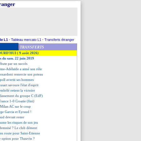
tranger
de L1
-
Tableau mercato L1
-
Transferts étranger
TRANSFERTS
OURD'HUI ( 9 août 2026)
es du sam. 22 juin 2019
ébute par un succès
eine-Adélaïde a aimé son rôle
ernardoni remercie son poteau
ipoll avertit ses hommes
usart savoure l'état d'esprit
embélé retient la victoire
classement du groupe C (EdF)
France 1-0 Croatie (fini)
e Milan AC sur le coup
rge Garcia et Eyraud !
ud devrait rester
ume les risques de son jeu
ndemnisé ? Le club dément
en route pour Saint-Etienne
ne option pour Thauvin ?