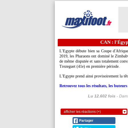
CAN : l'Égyp
L'Egypte débute bien sa Coupe d'Afrique
2019, les Pharaons ont dominé le Zimbabw
de même disputée et sans totalement convai
Trezeguet (41e) en première période.
L'Egypte prend ainsi provisoirement la t
Retrouvez tous les résultats, les buteu
Lu 12.602 fois
- Dami
afficher les réactions (+)
Partager