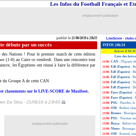
Les Infos du Football Français et E
emplacement publicitaire
publié le
21/06/2019 à 23h55
LiveScore
-
clubs 
te débute par un succès
INFOS 24h/24
brèves d'AUJ
...
 des Nations ! Pour le premier match de cette édition
Liste des brèv
...
e (1-0) au Caire ce vendredi. Dans une rencontre tout
CAN
: l'Égypte d
21/06
ncre, les Égyptiens ont réussi à faire la différence par
Edf (Espoirs)
: R
21/06
Edf (Espoirs)
: B
21/06
Edf (Espoirs)
: R
21/06
ête du Groupe A de cette CAN.
Edf (Espoirs)
: To
21/06
Edf (Espoirs)
: D
21/06
rs et classements sur le LIVE-SCORE de Maxifoot.
Euro (Espoirs)
: 
21/06
Euro (Espoirs)
: 
21/06
en Da Silva - 21/06/19 à 23h55
PSG
: Paredes, l
21/06
OM
: Rothen cha
21/06
Rennes
: Bourigea
21/06
PSG
: Neymar ass
21/06
Barça
: Rabiot i
emplacement publicitaire
21/06
Nîmes
: Bouanga 
21/06
OM
: Arsenal, u
21/06