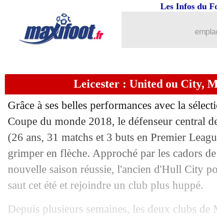
Les Infos du F
21/06
Lyon
: une approche pour Koscielny !
emplac
21/06
Rennes
: contrat résilié pour Janvier
21/06
PSG
: Mbappé préfère la LdC au Ball
Leicester : United ou City, M
21/06
Nîmes
: direction Angers pour Alioui
Grâce à ses belles performances avec la sélecti
21/06
Liverpool
: Origi l'intransférable ?
Coupe du monde 2018, le défenseur central d
(26 ans, 31 matchs et 3 buts en Premier League
21/06
Nantes
: Appiah signe 4 ans (officiel)
grimper en flèche. Approché par les cadors d
nouvelle saison réussie, l'ancien d'Hull City po
21/06
TFC
: Fortes reste à Lens (officiel)
saut cet été et rejoindre un club plus huppé.
21/06
Roma
: un rendez-vous pour Veretout 
Depuis plusieurs semaines, les deux clubs de 