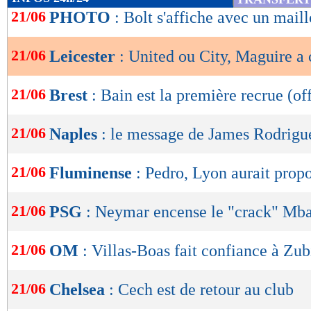
de
21/06
PHOTO
: Bolt s'affiche avec un mail
lecture
21/06
Leicester
: United ou City, Maguire a 
OK
21/06
Brest
: Bain est la première recrue (off
21/06
Naples
: le message de James Rodrigu
21/06
Fluminense
: Pedro, Lyon aurait pro
21/06
PSG
: Neymar encense le "crack" Mb
21/06
OM
: Villas-Boas fait confiance à Zub
21/06
Chelsea
: Cech est de retour au club