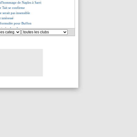
e d'hommage de Naples à Sarri
ur Tait se confirme
 serait pas insensible
t intéressé
e formulée pour Buffon
qui pèse lourd
n veut garder Zouma
+ Coutinho pour Neymar ?
Torres dit stop (officiel)
l'Uruguay accroché par le Japon
s du jeu. 20 juin 2019
es du mer. 19 juin 2019