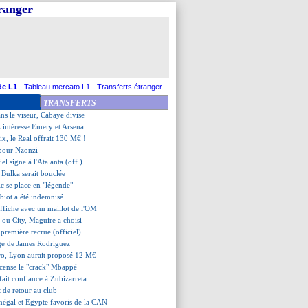
tranger
 Solskjaer accepte son départ
che pour Koscielny !
résilié pour Janvier
éfère la LdC au Ballon d'Or
 Angers pour Alioui
 l'intransférable ?
igne 4 ans (officiel)
de L1
-
Tableau mercato L1
-
Transferts étranger
e à Lens (officiel)
TRANSFERTS
z-vous pour Veretout lundi
ns le viseur, Cabaye divise
 intéresse Emery et Arsenal
lix, le Real offrait 130 M€ !
 pour Nzonzi
el signe à l'Atalanta (off.)
e Bulka serait bouclée
c se place en "légende"
biot a été indemnisé
'affiche avec un maillot de l'OM
 ou City, Maguire a choisi
a première recrue (officiel)
age de James Rodriguez
ro, Lyon aurait proposé 12 M€
cense le "crack" Mbappé
 fait confiance à Zubizarreta
t de retour au club
négal et Egypte favoris de la CAN