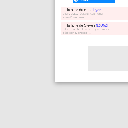
la page du club :
Lyon
bilan, stats, réultats, calendrier,
effectif, tranferts, ...
la fiche de
Steven
NZONZI
bilan, matchs, temps de jeu, carriée,
sélections, photos, ...