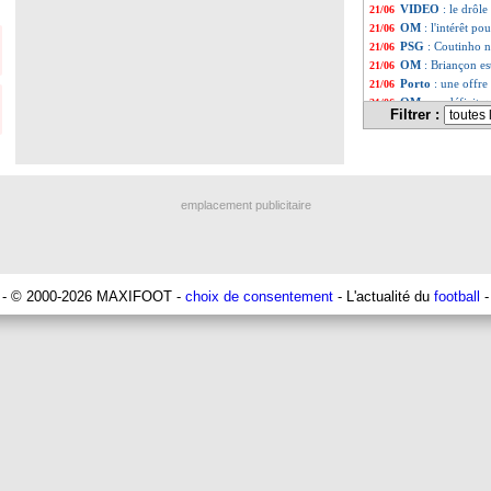
VIDEO
: le drôl
21/06
OM
: l'intérêt po
21/06
PSG
: Coutinho ne
21/06
OM
: Briançon es
21/06
Porto
: une offr
21/06
OM
: un déficit 
21/06
Filtrer :
Chelsea
: Everto
21/06
Barça
: 100 M€ 
21/06
Divers
: Fernando 
21/06
Copa America
: 
21/06
Liste des brève
...
emplacement publicitaire
Liste des brèv
...
- © 2000-2026 MAXIFOOT -
choix de consentement
- L'actualité du
football
-