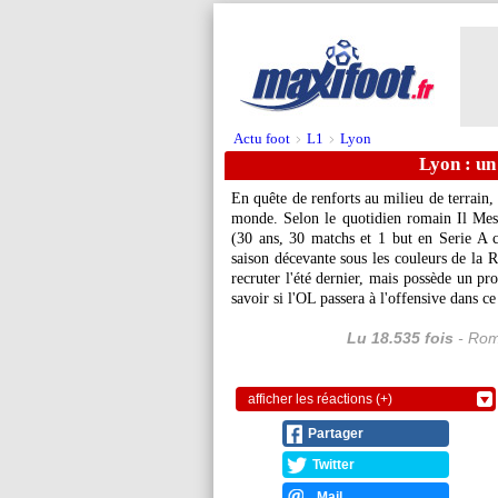
Actu foot
L1
Lyon
>
>
Lyon : un
En quête de renforts au milieu de terrain
monde. Selon le quotidien romain Il Mess
(30 ans, 30 matchs et 1 but en Serie A c
saison décevante sous les couleurs de la 
recruter l'été dernier, mais possède un pr
savoir si l'OL passera à l'offensive dans ce
Lu 18.535 fois
- Rom
afficher les réactions (+)
Partager
Twitter
Mail