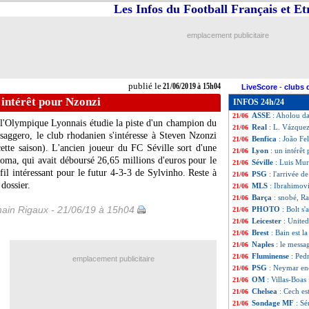
Les Infos du Football Français et E
Man Utd
: Pogba,
21/06
Lyon
: une appro
21/06
Rennes
: contrat 
21/06
emplacement publicitaire
PSG
: Mbappé pr
21/06
Nîmes
: direction
21/06
Liverpool
: Origi
21/06
Nantes
: Appiah s
21/06
publié le
21/06/2019 à 15h04
LiveScore
-
clubs 
TFC
: Fortes rest
21/06
 intérêt pour Nzonzi
INFOS 24h/24
Roma
: un rende
21/06
ASSE
: Aholou da
21/06
, l'Olympique Lyonnais étudie la piste d'un champion du
Real
: L. Vázquez
21/06
aggero, le club rhodanien s'intéresse à
Steven Nzonzi
Benfica
: João Fe
21/06
ette saison). L'ancien joueur du FC Séville sort d'une
Lyon
: un intérêt
21/06
Roma, qui avait déboursé 26,65 millions d'euros pour le
Séville
: Luis Muri
21/06
ofil intéressant pour le futur 4-3-3 de Sylvinho. Reste à
PSG
: l'arrivée d
21/06
 dossier.
MLS
: Ibrahimovi
21/06
Barça
: snobé, Ra
21/06
ain Rigaux - 21/06/19 à 15h04
PHOTO
: Bolt s
21/06
Leicester
: United
21/06
Brest
: Bain est l
21/06
Naples
: le mess
21/06
Fluminense
: Ped
21/06
emplacement publicitaire
PSG
: Neymar en
21/06
OM
: Villas-Boas
21/06
Chelsea
: Cech es
21/06
Sondage MF
: Sé
21/06