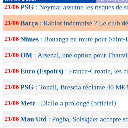
de
21/06
PSG
: Neymar assume les risques de s
lecture
21/06
Barça
: Rabiot indemnisé ? Le club d
OK
21/06
Nîmes
: Bouanga en route pour Saint-
21/06
OM
: Arsenal, une option pour Thauvi
21/06
Euro (Espoirs)
: France-Croatie, les 
21/06
PSG
: Tonali, Brescia réclame 40 M€ 
21/06
Metz
: Diallo a prolongé (officiel)
21/06
Man Utd
: Pogba, Solskjaer accepte s