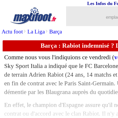
Les Infos du F
emplac
>
>
Actu foot
La Liga
Barça
Barça : Rabiot indemnisé ? 
...
brèves d'AUJOURD'HUI (10 août 202
Comme nous vous l'indiquions ce vendredi (
v
...
Liste des brèves du sam. 22 juin 2019
Sky Sport Italia a indiqué que le FC Barcelone
de terrain
Adrien Rabiot
(24 ans, 14 matchs et 
21/06
CAN
: l'Égypte débute par un succès
en fin de contrat avec le Paris Saint-Germain.
démentie par les Blaugrana auprès du quotidie
21/06
Edf (Espoirs)
: Reine-Adélaïde a aimé
En effet, le champion d'Espagne assure qu'il n
21/06
Edf (Espoirs)
: Bernardoni remercie s
contrat ou d'accord avec le clan Rabiot. Il n'y