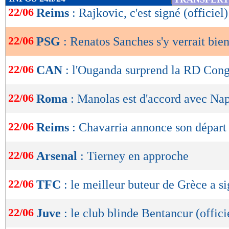
de
22/06
Reims
: Rajkovic, c'est signé (officiel)
lecture
22/06
PSG
: Renatos Sanches s'y verrait bien
OK
22/06
CAN
: l'Ouganda surprend la RD Con
22/06
Roma
: Manolas est d'accord avec Nap
22/06
Reims
: Chavarria annonce son départ
22/06
Arsenal
: Tierney en approche
22/06
TFC
: le meilleur buteur de Grèce a si
22/06
Juve
: le club blinde Bentancur (offici