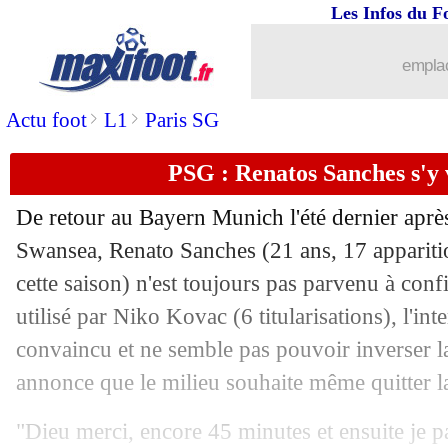
Les Infos du F
emplac
>
>
Actu foot
L1
Paris SG
PSG : Renatos Sanches s'y v
...
brèves d'AUJOURD'HUI ( 6 août 202
De retour au Bayern Munich l'été dernier aprè
...
Liste des brèves du dim. 23 juin 2019
Swansea,
Renato Sanches
(21 ans, 17 appariti
cette saison) n'est toujours pas parvenu à conf
22/06
CdM (f)
: la Norvège au bout du susp
utilisé par Niko Kovac (6 titularisations), l'int
convaincu et ne semble pas pouvoir inverser la
22/06
Copa Am.
: le Brésil déroule et file en
annonce que le milieu souhaite même quitter la
22/06
Bordeaux
: Sankharé intéresse Villarr
"Dieu merci, encore 45 minutes et ensuite je pa