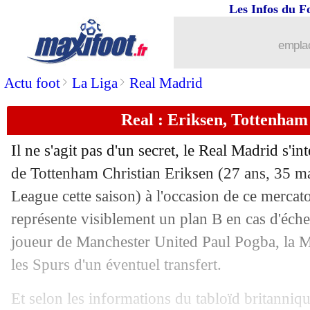
Les Infos du F
22/06
CdM (f)
: l'Allemagne file en quarts !
emplac
22/06
Reims
: Rajkovic, c'est signé (officiel)
>
>
Actu foot
La Liga
Real Madrid
22/06
PSG
: Renatos Sanches s'y verrait bien
Real : Eriksen, Tottenham
22/06
CAN
: l'Ouganda surprend la RD Con
Il ne s'agit pas d'un secret, le Real Madrid s'in
22/06
Roma
: Manolas est d'accord avec Nap
de Tottenham
Christian Eriksen
(27 ans, 35 ma
League cette saison) à l'occasion de ce mercat
22/06
Reims
: Chavarria annonce son départ
représente visiblement un plan B en cas d'éche
joueur de Manchester United Paul Pogba, la M
22/06
Arsenal
: Tierney en approche
les Spurs d'un éventuel transfert.
22/06
TFC
: le meilleur buteur de Grèce a si
Et selon les informations du tabloïd britanniq