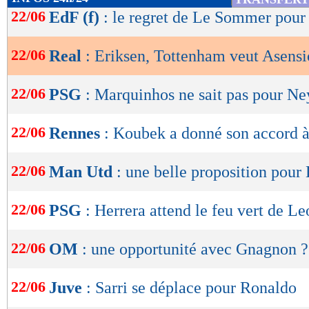
de
22/06
EdF (f)
: le regret de Le Sommer pour 
lecture
22/06
Real
: Eriksen, Tottenham veut Asensi
OK
22/06
PSG
: Marquinhos ne sait pas pour N
22/06
Rennes
: Koubek a donné son accord à
22/06
Man Utd
: une belle proposition pour
22/06
PSG
: Herrera attend le feu vert de L
22/06
OM
: une opportunité avec Gnagnon ?
22/06
Juve
: Sarri se déplace pour Ronaldo