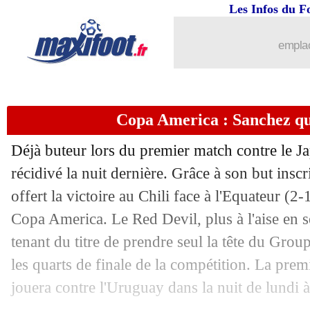
Les Infos du F
22/06
Reims
: le prometteur Rajkovic arrive
emplac
22/06
Barça
: pas plus de 200 M€ pour Ney
22/06
EdF (f)
: le regret de Le Sommer pour 
Copa America : Sanchez qua
22/06
Real
: Eriksen, Tottenham veut Asensi
Déjà buteur lors du premier match contre le J
22/06
PSG
: Marquinhos ne sait pas pour N
récidivé la nuit dernière. Grâce à son but inscrit
offert la victoire au Chili face à l'Equateur (2-
22/06
Rennes
: Koubek a donné son accord à
Copa America. Le Red Devil, plus à l'aise en s
tenant du titre de prendre seul la tête du Group
22/06
Man Utd
: une belle proposition pour
les quarts de finale de la compétition. La prem
22/06
PSG
: Herrera attend le feu vert de L
jouera contre l'Uruguay dans la nuit de lundi 