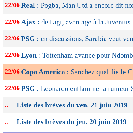
22/06
Real
: Pogba, Man Utd a encore dit no
de
lecture
22/06
Ajax
: de Ligt, avantage à la Juventus 
OK
22/06
PSG
: en discussions, Sarabia veut ven
22/06
Lyon
: Tottenham avance pour Ndomb
22/06
Copa America
: Sanchez qualifie le C
22/06
PSG
: Leonardo enflamme la rumeur 
...
Liste des brèves du ven. 21 juin 2019
...
Liste des brèves du jeu. 20 juin 2019