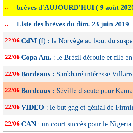
de
...
brèves d'AUJOURD'HUI ( 9 août 202
lecture
OK
...
Liste des brèves du dim. 23 juin 2019
22/06
CdM (f)
: la Norvège au bout du susp
22/06
Copa Am.
: le Brésil déroule et file en
22/06
Bordeaux
: Sankharé intéresse Villarr
22/06
Bordeaux
: Séville discute pour Kam
22/06
VIDEO
: le but gag et génial de Firmi
22/06
CAN
: un court succès pour le Nigeria