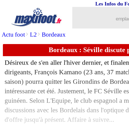
Les Infos du F
emplac
>
>
Actu foot
L2
Bordeaux
Bordeaux : Séville discut
Désireux de s'en aller l'hiver dernier, et final
dirigeants,
François Kamano
(23 ans, 37 match
saison) pourra quitter les Girondins de Bordea
intéressante cet été. Justement, le FC Séville es
guinéen. Selon L'Equipe, le club espagnol a 
discussions avec les Bordelais dans l'optique d
d'offre jusqu'à présent. Affaire à suivre...