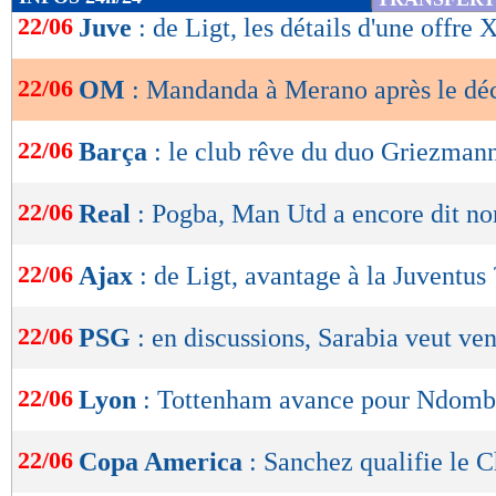
de
22/06
Juve
: de Ligt, les détails d'une offre
lecture
22/06
OM
: Mandanda à Merano après le dé
OK
22/06
Barça
: le club rêve du duo Griezma
22/06
Real
: Pogba, Man Utd a encore dit no
22/06
Ajax
: de Ligt, avantage à la Juventus 
22/06
PSG
: en discussions, Sarabia veut ven
22/06
Lyon
: Tottenham avance pour Ndomb
22/06
Copa America
: Sanchez qualifie le C