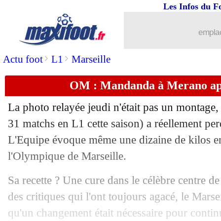
Les Infos du F
22/06
Sampdoria
: Di Francesco nommé coac
emplac
22/06
Chelsea
: Willian repousse un gros con
>
>
Actu foot
L1
Marseille
22/06
Lyon
: Fekir, la méthode radicale de 
OM : Mandanda à Merano apr
22/06
Reims
: le prometteur Rajkovic arrive
La photo relayée jeudi n'était pas un montage
22/06
Barça
: pas plus de 200 M€ pour Ney
31 matchs en L1 cette saison) a réellement pe
L'Equipe évoque même une dizaine de kilos e
22/06
EdF (f)
: le regret de Le Sommer pour 
l'Olympique de Marseille.
22/06
Real
: Eriksen, Tottenham veut Asensi
Sa recette ? Une cure dans le célèbre centre d
des critiques qui l'ont toujours agacé, le Marse
22/06
PSG
: Marquinhos ne sait pas pour N
qu'un changement était nécessaire pour contin