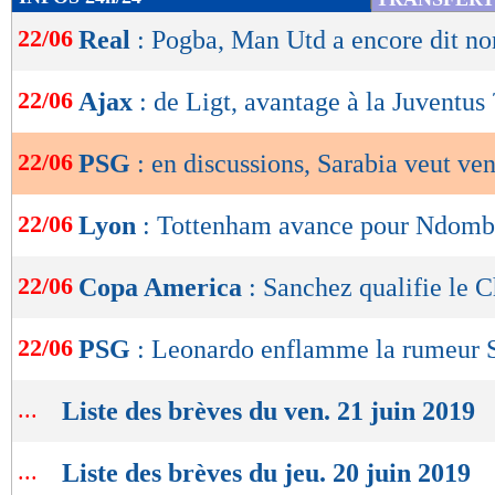
de
22/06
Real
: Pogba, Man Utd a encore dit no
lecture
OK
22/06
Ajax
: de Ligt, avantage à la Juventus 
22/06
PSG
: en discussions, Sarabia veut ven
22/06
Lyon
: Tottenham avance pour Ndomb
22/06
Copa America
: Sanchez qualifie le C
22/06
PSG
: Leonardo enflamme la rumeur 
...
Liste des brèves du ven. 21 juin 2019
...
Liste des brèves du jeu. 20 juin 2019