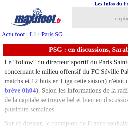
Les Infos du F
22/06
Reims
: le prometteur Rajkovic arrive
emplac
22/06
Barça
: pas plus de 200 M€ pour Ney
>
>
Actu foot
L1
Paris SG
22/06
EdF (f)
: le regret de Le Sommer pour 
PSG : en discussions, Sarab
22/06
Real
: Eriksen, Tottenham veut Asensi
Le "follow" du directeur sportif du Paris Sai
concernant le milieu offensif du FC Séville
Pa
22/06
PSG
: Marquinhos ne sait pas pour N
matchs et 12 buts en Liga cette saison) n'était
22/06
brève 0h04
). Selon les informations de la ra
Rennes
: Koubek a donné son accord à
de la capitale se trouve bel et bien en discuss
22/06
Man Utd
: une belle proposition pour
plusieurs semaines.
22/06
PSG
: Herrera attend le feu vert de L
Sur ce dossier, le champion de France souhaite 