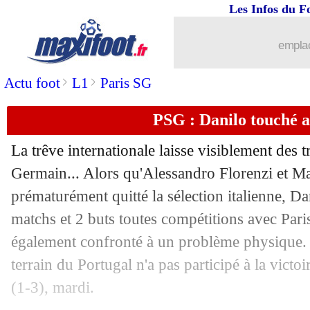
Les Infos du F
31/03
Bayern
: la Juventus pousse pour Toli
emplac
31/03
EdF
: Mbappé, Pirès ne s'affole pas
>
>
Actu foot
L1
Paris SG
31/03
VIDEO
: Ronaldo fait encore plaisir à
PSG : Danilo touché a
31/03
CAN 2022
: le dernier qualifié connu e
La trêve internationale laisse visiblement des t
Germain... Alors qu'Alessandro Florenzi et Ma
31/03
Palace
: Batshuayi vide son sac
prématurément quitté la sélection italienne, Da
31/03
matchs et 2 buts toutes compétitions avec Paris
VIDEO
: première convocation, Öztü
également confronté à un problème physique. E
31/03
Man City
: Agüero, le coup de pub de
terrain du Portugal n'a pas participé à la vict
(1-3), mardi.
31/03
Bayern
: Håland, la mise au point d