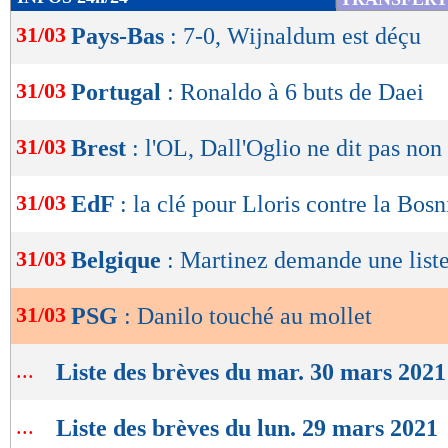
de
31/03
Pays-Bas
: 7-0, Wijnaldum est déçu
lecture
OK
31/03
Portugal
: Ronaldo à 6 buts de Daei
31/03
Brest
: l'OL, Dall'Oglio ne dit pas non
31/03
EdF
: la clé pour Lloris contre la Bosn
31/03
Belgique
: Martinez demande une list
31/03
PSG
: Danilo touché au mollet
...
Liste des brèves du mar. 30 mars 2021
...
Liste des brèves du lun. 29 mars 2021