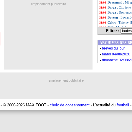
Dortmund
: Mbap
31/03
emplacement publicitaire
Barça
: City jett
31/03
Barça
: Domenech
31/03
Bayern
: Lewando
31/03
Celtic
: Thierry H
31/03
EdF
: Lloris heur
31/03
Filtrer :
Norvège
: le mea
31/03
Pays-Bas
: 7-0, 
31/03
ARCHIVES DES B
Portugal
: Ronal
31/03
.
Brest
: l'OL, Dall
31/03
brèves du jour
.
EdF
: la clé pour
31/03
mardi 04/08/2026
Belgique
: Martin
31/03
.
dimanche 02/08/2
PSG
: Danilo tou
31/03
Liste des brèv
...
Liste des brèv
...
emplacement publicitaire
- © 2000-2026 MAXIFOOT -
choix de consentement
- L'actualité du
football
-