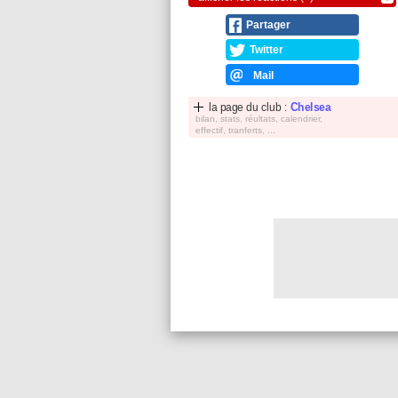
Partager
Twitter
Mail
la page du club :
Chelsea
bilan, stats, réultats, calendrier,
effectif, tranferts, ...