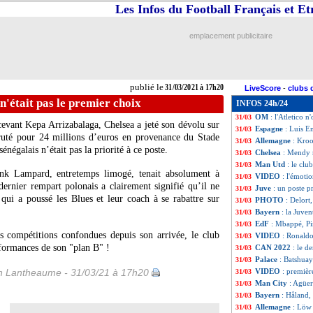
Les Infos du Football Français et E
EdF
: 123 capes,
31/03
Juve
: Cuadrado v
31/03
Leipzig
: Sabitzer
31/03
emplacement publicitaire
Euro (Espoirs)
: 
31/03
CdM 2022
: Bosn
31/03
Lille
: Man Utd su
31/03
Rennes
: Doku pr
31/03
publié le
31/03/2021 à 17h20
LiveScore
-
clubs 
PSG
: Verratti po
31/03
'était pas le premier choix
INFOS 24h/24
Man City
: un p
31/03
OM
: l'Atletico 
31/03
cevant Kepa Arrizabalaga, Chelsea a jeté son dévolu sur
Espagne
: Luis En
31/03
ruté pour 24 millions d’euros en provenance du Stade
Allemagne
: Kroo
31/03
énégalais n’était pas la priorité à ce poste.
Chelsea
: Mendy n
31/03
Man Utd
: le clu
31/03
ank Lampard, entretemps limogé, tenait absolument à
VIDEO
: l'émoti
31/03
ernier rempart polonais a clairement signifié qu’il ne
Juve
: un poste p
31/03
qui a poussé les Blues et leur coach à se rabattre sur
PHOTO
: Delort,
31/03
Bayern
: la Juve
31/03
EdF
: Mbappé, Pir
31/03
s compétitions confondues depuis son arrivée, le club
VIDEO
: Ronaldo
31/03
rformances de son "plan B" !
CAN 2022
: le d
31/03
Palace
: Batshuay
31/03
 Lantheaume - 31/03/21 à 17h20
VIDEO
: premièr
31/03
Man City
: Agüer
31/03
Bayern
: Håland,
31/03
Allemagne
: Löw 
31/03