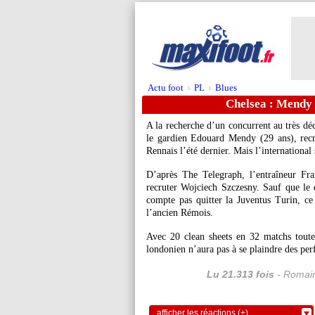
Actu foot
PL
Blues
>
>
Chelsea : Mendy n
A la recherche d’un concurrent au très dé
le gardien Edouard Mendy (29 ans), rec
Rennais l’été dernier. Mais l’international s
D’après The Telegraph, l’entraîneur Fr
recruter Wojciech Szczesny. Sauf que le d
compte pas quitter la Juventus Turin, ce 
l’ancien Rémois.
Avec 20 clean sheets en 32 matchs toute
londonien n’aura pas à se plaindre des pe
Lu 21.313 fois
- Romain
afficher les réactions (+)