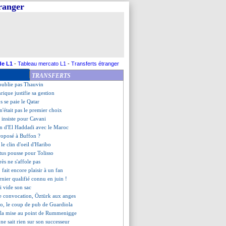
tranger
 Lloris égale Thierry Henry
ole au secours de Pirlo
, ça sent le départ...
les Bleuets filent en quarts !
ie-France, les compos
it de près Botman
end 2 matchs ferme
de L1
-
Tableau mercato L1
-
Transferts étranger
urrait jouer contre le Bayern
TRANSFERTS
lan B nommé Kane
n'oublie pas Thauvin
rique justifie sa gestion
s se paie le Qatar
'était pas le premier choix
b insiste pour Cavani
on d'El Haddadi avec le Maroc
roposé à Buffon ?
 le clin d'oeil d'Haribo
ntus pousse pour Tolisso
ès ne s'affole pas
 fait encore plaisir à un fan
ernier qualifié connu en juin !
i vide son sac
e convocation, Öztürk aux anges
o, le coup de pub de Guardiola
 la mise au point de Rummenigge
ne sait rien sur son successeur