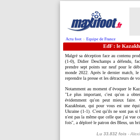
Actu foot
Equipe de France
>
EdF : le Kazakh
Malgré sa déception face au contenu pro
(1-0), Didier Deschamps a défendu, fac
prendre sept points sur neuf pour le dé
monde 2022. Après le dernier match, le 
reprendre la presse et les détracteurs de vo
Notamment au moment d’évoquer le Kazak
"Le plus important, c'est qu'on a obte
évidemment qu'on peut mieux faire. 
Kazakhstan, qui pour vous est une équip
Ukraine (1-1). C'est qu'ils ne sont pas si
n'est pas la même que celle que j'ai vue c
fois", a déploré le patron des Bleus, un br
Lu 33.832 fois
- Alex