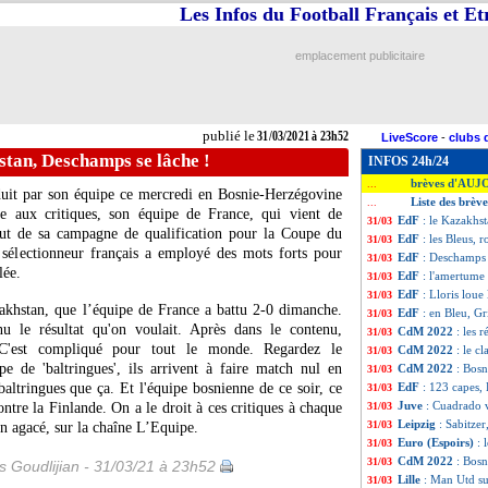
Les Infos du Football Français et E
emplacement publicitaire
publié le
31/03/2021 à 23h52
LiveScore
-
clubs 
stan, Deschamps se lâche !
INFOS 24h/24
brèves d'AUJ
...
duit par son équipe ce mercredi en Bosnie-Herzégovine
Liste des brève
...
e aux critiques, son équipe de France, qui vient de
EdF
: le Kazakhs
31/03
but de sa campagne de qualification pour la Coupe du
EdF
: les Bleus, r
31/03
sélectionneur français a employé des mots forts pour
EdF
: Deschamps
31/03
lée.
EdF
: l'amertum
31/03
EdF
: Lloris loue l
31/03
hstan, que l’équipe de France a battu 2-0 dimanche.
EdF
: en Bleu, G
31/03
nu le résultat qu'on voulait. Après dans le contenu,
CdM 2022
: les r
31/03
C'est compliqué pour tout le monde. Regardez le
CdM 2022
: le c
31/03
e de 'baltringues', ils arrivent à faire match nul en
CdM 2022
: Bosn
31/03
 baltringues que ça. Et l'équipe bosnienne de ce soir, ce
EdF
: 123 capes,
31/03
Juve
: Cuadrado v
ontre la Finlande. On a le droit à ces critiques à chaque
31/03
Leipzig
: Sabitzer
31/03
in agacé, sur la chaîne L’Equipe.
Euro (Espoirs)
: 
31/03
CdM 2022
: Bosn
31/03
is Goudlijian - 31/03/21 à 23h52
Lille
: Man Utd su
31/03