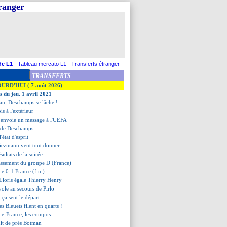
tranger
de L1
-
Tableau mercato L1
-
Transferts étranger
TRANSFERTS
OURD'HUI ( 7 août 2026)
s du jeu. 1 avril 2021
tan, Deschamps se lâche !
ois à l'extérieur
 envoie un message à l'UEFA
e de Deschamps
'état d'esprit
riezmann veut tout donner
ésultats de la soirée
lassement du groupe D (France)
ie 0-1 France (fini)
 Lloris égale Thierry Henry
ole au secours de Pirlo
, ça sent le départ...
les Bleuets filent en quarts !
ie-France, les compos
it de près Botman