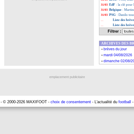
EdF
: la clé pour
31/03
Belgique
: Martin
31/03
PSG
: Danilo tou
31/03
Liste des brèv
...
Liste des brèv
...
Filtrer :
ARCHIVES DES B
.
brèves du jour
.
mardi 04/08/2026
.
dimanche 02/08/2
emplacement publicitaire
- © 2000-2026 MAXIFOOT -
choix de consentement
- L'actualité du
football
-