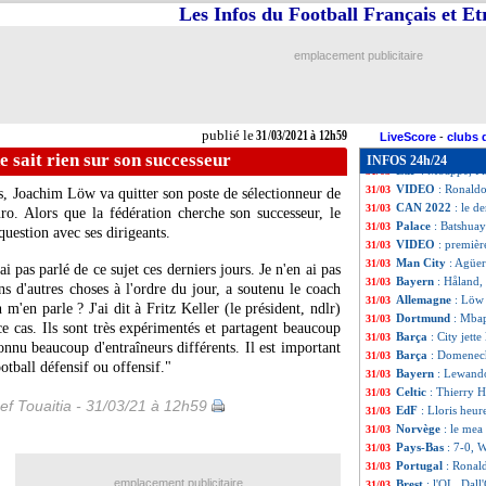
OM
: l'Atletico 
31/03
Les Infos du Football Français et E
Espagne
: Luis En
31/03
Allemagne
: Kroo
31/03
emplacement publicitaire
Chelsea
: Mendy n
31/03
Man Utd
: le clu
31/03
VIDEO
: l'émoti
31/03
Juve
: un poste p
31/03
publié le
31/03/2021 à 12h59
PHOTO
: Delort,
31/03
LiveScore
-
clubs 
Bayern
: la Juve
31/03
 sait rien sur son successeur
INFOS 24h/24
EdF
: Mbappé, Pir
31/03
VIDEO
: Ronaldo
31/03
s, Joachim Löw va quitter son poste de sélectionneur de
CAN 2022
: le d
31/03
ro. Alors que la fédération cherche son successeur, le
Palace
: Batshuay
31/03
uestion avec ses dirigeants.
VIDEO
: premièr
31/03
Man City
: Agüer
31/03
 pas parlé de ce sujet ces derniers jours. Je n'en ai pas
Bayern
: Håland,
31/03
s d'autres choses à l'ordre du jour, a soutenu le coach
Allemagne
: Löw 
31/03
 m'en parle ? J'ai dit à Fritz Keller (le président, ndlr)
Dortmund
: Mbap
31/03
 ce cas. Ils sont très expérimentés et partagent beaucoup
Barça
: City jett
31/03
connu beaucoup d'entraîneurs différents. Il est important
Barça
: Domenech
31/03
otball défensif ou offensif."
Bayern
: Lewando
31/03
Celtic
: Thierry H
31/03
ef Touaitia - 31/03/21 à 12h59
EdF
: Lloris heur
31/03
Norvège
: le mea
31/03
Pays-Bas
: 7-0, 
31/03
Portugal
: Ronal
31/03
emplacement publicitaire
Brest
: l'OL, Dall
31/03