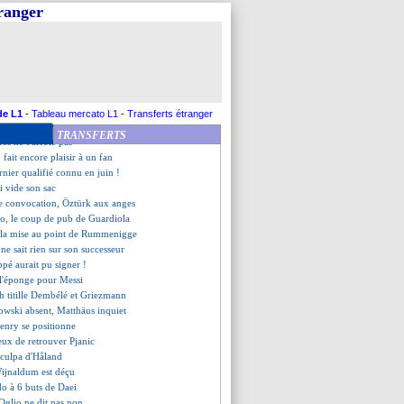
n'oublie pas Thauvin
tranger
rique justifie sa gestion
s se paie le Qatar
'était pas le premier choix
b insiste pour Cavani
on d'El Haddadi avec le Maroc
roposé à Buffon ?
 le clin d'oeil d'Haribo
de L1
-
Tableau mercato L1
-
Transferts étranger
ntus pousse pour Tolisso
TRANSFERTS
ès ne s'affole pas
 fait encore plaisir à un fan
ernier qualifié connu en juin !
i vide son sac
e convocation, Öztürk aux anges
o, le coup de pub de Guardiola
 la mise au point de Rummenigge
ne sait rien sur son successeur
pé aurait pu signer !
e l'éponge pour Messi
 titille Dembélé et Griezmann
wski absent, Matthäus inquiet
enry se positionne
eux de retrouver Pjanic
 culpa d'Håland
Wijnaldum est déçu
do à 6 buts de Daei
'Oglio ne dit pas non