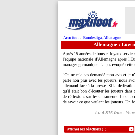
Actu foot
Bundesliga, Allemagne
>
Allemagne : Löw ne
Après 15 années de bons et loyaux service
l'équipe nationale d'Allemagne après l'Eu
manager germanique n'a pas évoqué cette q
"On ne m'a pas demandé mon avis et je n'ai
parlé non plus avec les joueurs, nous avon
allemand face à la presse. Si la dédération
qu'il était bon d'écouter les joueurs dans
de réflexions sur les entraîneurs. Ils ont 
de savoir ce que veulent les joueurs. Un fo
Lu 4.816 fois
- Youc
afficher les réactions (+)