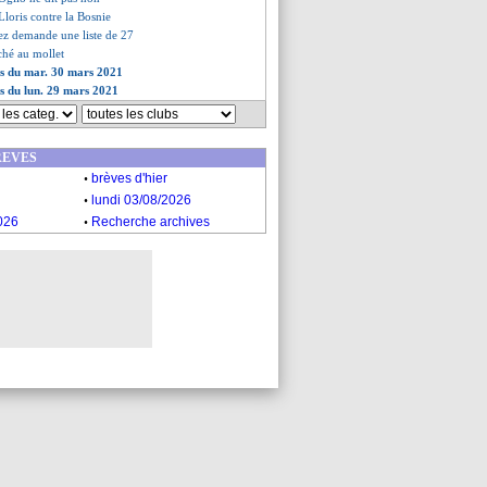
 Lloris contre la Bosnie
ez demande une liste de 27
ché au mollet
es du mar. 30 mars 2021
es du lun. 29 mars 2021
REVES
.
brèves d'hier
.
lundi 03/08/2026
.
026
Recherche archives