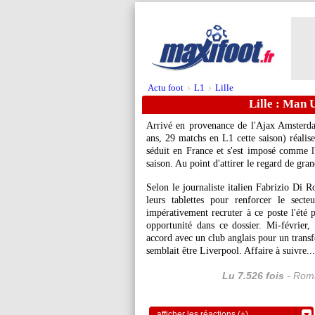
Actu foot
L1
Lille
>
>
Lille : Man 
Arrivé en provenance de l'Ajax Amsterda
ans, 29 matchs en L1 cette saison) réalise
séduit en France et s'est imposé comme l
saison. Au point d'attirer le regard de gr
Selon le journaliste italien Fabrizio Di
leurs tablettes pour renforcer le sect
impérativement recruter à ce poste l'été 
opportunité dans ce dossier. Mi-févrie
accord avec un club anglais pour un trans
semblait être Liverpool. Affaire à suivre...
Lu 7.526 fois
- Roma
afficher les réactions (+)