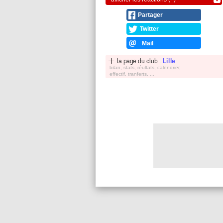
Partager
Twitter
Mail
la page du club :
Lille
bilan, stats, réultats, calendrier,
effectif, tranferts, ...