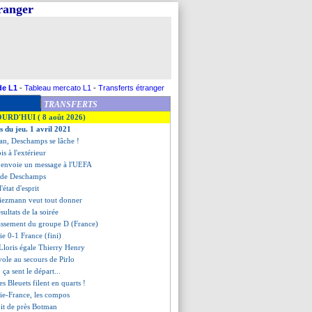
tranger
de L1
-
Tableau mercato L1
-
Transferts étranger
TRANSFERTS
OURD'HUI ( 8 août 2026)
s du jeu. 1 avril 2021
tan, Deschamps se lâche !
ois à l'extérieur
 envoie un message à l'UEFA
e de Deschamps
'état d'esprit
riezmann veut tout donner
ésultats de la soirée
lassement du groupe D (France)
ie 0-1 France (fini)
 Lloris égale Thierry Henry
ole au secours de Pirlo
, ça sent le départ...
les Bleuets filent en quarts !
ie-France, les compos
it de près Botman