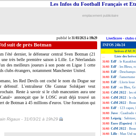
Les Infos du Football Français et E
emplacement publicitaire
publié le
31/03/2021 à 19h29
LiveScore
-
clubs 
Utd suit de près Botman
INFOS 24h/24
brèves d'AUJ
...
m l'été dernier, le défenseur central Sven Botman (21
Liste des brève
...
 une très belle première saison à Lille. Le Néerlandais
EdF
: le Kazakhs
31/03
'un des meilleurs joueurs à son poste en Ligue 1 cette
EdF
: les Bleus, r
31/03
ands clubs étrangers, notamment Manchester United.
EdF
: Deschamps
31/03
EdF
: l'amertum
31/03
 Romano, les Red Devils ont coché le nom du Dogue sur
EdF
: Lloris loue l
31/03
eur défensif. L'entraîneur Ole Gunnar Solskjaer veut
EdF
: en Bleu, G
31/03
prochain. Reste à savoir si le club mancunien aura une
CdM 2022
: les r
31/03
r, Canal+ annonçait que le LOSC avait déjà trouvé un
CdM 2022
: le c
31/03
fert de Botman à 45 millions d'euros. Une formation qui
CdM 2022
: Bosn
31/03
EdF
: 123 capes,
31/03
Juve
: Cuadrado v
31/03
Leipzig
: Sabitzer
in Rigaux - 31/03/21 à 19h29
31/03
Euro (Espoirs)
: 
31/03
CdM 2022
: Bosn
31/03
Lille
: Man Utd su
31/03