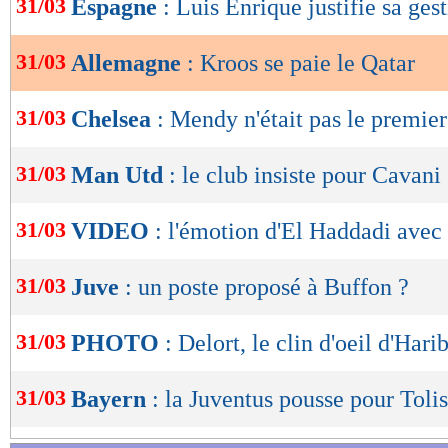
31/03
Espagne
: Luis Enrique justifie sa ges
de
lecture
31/03
Allemagne
: Kroos se paie le Qatar
OK
31/03
Chelsea
: Mendy n'était pas le premie
31/03
Man Utd
: le club insiste pour Cavani
31/03
VIDEO
: l'émotion d'El Haddadi avec
31/03
Juve
: un poste proposé à Buffon ?
31/03
PHOTO
: Delort, le clin d'oeil d'Hari
31/03
Bayern
: la Juventus pousse pour Toli