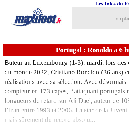
Les Infos du F
31/03
Bayern
: la Juventus pousse pour Toli
emplac
31/03
EdF
: Mbappé, Pirès ne s'affole pas
31/03
VIDEO
: Ronaldo fait encore plaisir à
Portugal : Ronaldo à 6 b
31/03
CAN 2022
: le dernier qualifié connu e
Buteur au Luxembourg (1-3), mardi, lors des 
31/03
Palace
: Batshuayi vide son sac
du monde 2022, Cristiano Ronaldo (36 ans) co
réalisations avec sa sélection. Avec désormais 
31/03
VIDEO
: première convocation, Öztü
compteur en 173 capes, l’attaquant portugais n
longueurs de retard sur Ali Daei, auteur de 10
31/03
Man City
: Agüero, le coup de pub de
l’Iran entre 1993 et 2006. La star de la Juve
31/03
Bayern
: Håland, la mise au point d
mais sûrement du record absolu...