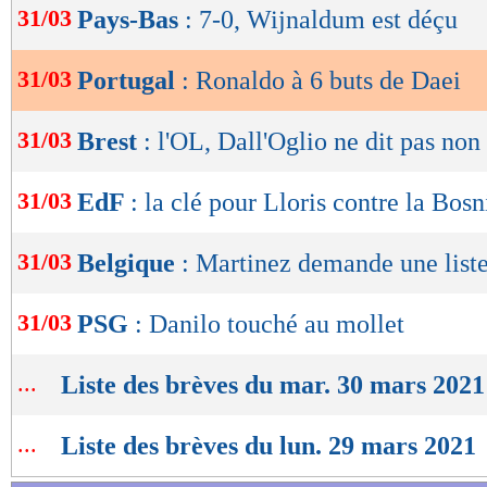
9. Bashar Abdullah (Koweït) : 75 buts en 13
31/03
Pays-Bas
: 7-0, Wijnaldum est déçu
de
lecture
10. Sunil Chhetri (Inde) : 72 buts en 115 mat
31/03
Portugal
: Ronaldo à 6 buts de Daei
OK
Lu 22.435 fois
- Youcef Touaitia 
31/03
Brest
: l'OL, Dall'Oglio ne dit pas non
31/03
EdF
: la clé pour Lloris contre la Bosn
31/03
Belgique
: Martinez demande une list
31/03
PSG
: Danilo touché au mollet
...
Liste des brèves du mar. 30 mars 2021
...
Liste des brèves du lun. 29 mars 2021